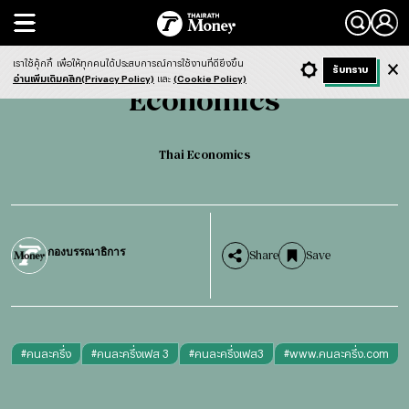
Search
Economics
Thai Economics
เราใช้คุ้กกี้
เพื่อให้ทุกคนได้ประสบการณ์การใช้งานที่ดียิ่งขึ้น
+ ก
- ก
รับทราบ
Light
Dark
ฟังข่าว
อ่านเพิ่มเติมคลิก(Privacy Policy)
และ
(Cookie Policy)
Economics
Thai Economics
กองบรรณาธิการ
Share
Save
#
คนละครึ่ง
#
คนละครึ่งเฟส 3
#
คนละครึ่งเฟส3
#
www.คนละครึ่ง.com