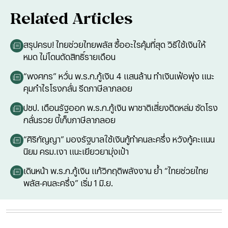
Related Articles
สรุปครบ! ไทยช่วยไทยพลัส ซื้ออะไรคุ้มที่สุด วิธีใช้เงินให้
หมด ไม่โดนตัดสิทธิ์รายเดือน
“พงศกร” หวั่น พ.ร.ก.กู้เงิน 4 แสนล้าน ทำเงินเฟ้อพุ่ง แนะ
คุมกำไรโรงกลั่น รีดภาษีลาภลอย
ปชป. เตือนรัฐออก พ.ร.ก.กู้เงิน พาชาติเสี่ยงติดหล่ม ซัดโรง
กลั่นรวย บี้เก็บภาษีลาภลอย
“ศิริกัญญา” มองรัฐบาลใช้เงินกู้ทำคนละครึ่ง หวังกู้คะแนน
นิยม ครม.เงา แนะเยียวยามุ่งเป้า
เดินหน้า พ.ร.ก.กู้เงิน แก้วิกฤติพลังงาน ย้ำ “ไทยช่วยไทย
พลัส-คนละครึ่ง” เริ่ม 1 มิ.ย.