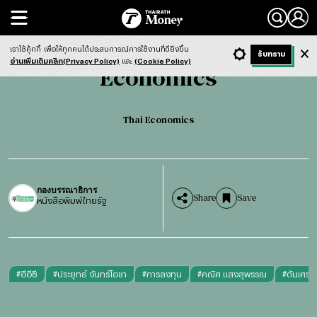
Search
Economics
Thai Economics
เราใช้คุ้กกี้
เพื่อให้ทุกคนได้ประสบการณ์การใช้งานที่ดียิ่งขึ้น
+ ก
- ก
รับทราบ
Light
Dark
ฟังข่าว
อ่านเพิ่มเติมคลิก(Privacy Policy)
และ
(Cookie Policy)
Economics
Thai Economics
กองบรรณาธิการ
Share
Save
หนังสือพิมพ์ไทยรัฐ
#
อีอีซี
#
ประยุทธ์ จันทร์โอชา
#
การลงทุน
#
คณิศ แสงสุพรรณ
#
ดันเศรษ