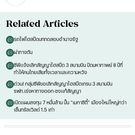
Related Articles
รถไฟไฮสปีดบททดสอบอำนาจรัฐ
ผ่าทางตัน
ซีพีแจ้งเลิกสัญญาไฮสปีด 3 สนามบิน ปิดมหากาพย์ 8 ปีที่
ทำให้คนไทยเสียทั้งเวลาและความหวัง
ด่วน! กลุ่มซีพีขอเลิกสัญญาไฮสปีดเทรน 3 สนามบิน
รฟท.เร่งหาทางออก-ชงแก้สัญญา
เปิดแผนลงทุน 7 หมื่นล้าน ปั้น “เมกาซิตี้” เมืองใหม่ใหญ่กว่า
เซ็นทรัลเวิลด์ 1.5 เท่า