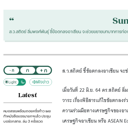
“
Su
ส.ว.สถิตย์ ลิ่มพงศ์พันธุ์ ชี้ข้อตกลงอาเซียน จะช่วยขยายบทบาทการท่อง
ส.ว.สถิตย์ ชี้ข้อตกลงอาเซียน จะ
+ ก
ก
- ก
ฟังข่าว
Light
Dark
เมื่อวันที่ 22 มิ.ย. 64 ดร.สถิตย
Latest
วาระ เรื่องพิธีสารแก้ไขข้อตกลงร
ความร่วมมือทางเศรษฐกิจของอาเซี
หมอสรณพร้อมถอยครึ่งก้าว เผย
ทำหนังสือแจงนายกฯแล้ว ประชุม
เศรษฐกิจอาเซียน หรือ ASEAN 
บอร์ดกสทช. ล่ม 3 ครั้งรวด