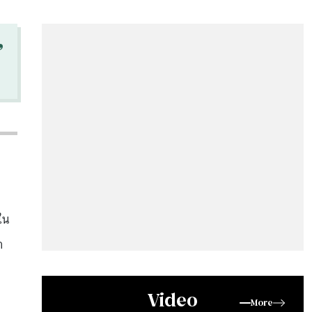
“
ใน
า
Video
More