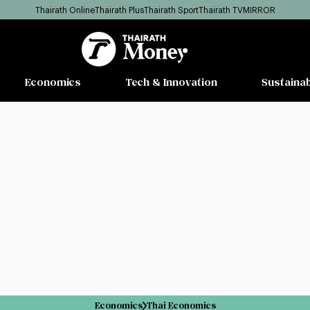
Thairath Online
Thairath Plus
Thairath Sport
Thairath TV
MIRROR
Economics
Tech & Innovation
Sustainab
Economics
Thai Economics