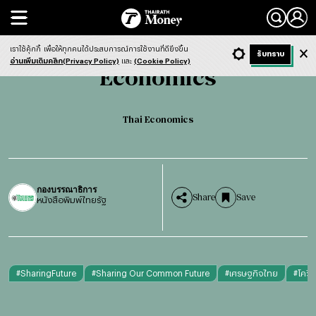
Search
Economics
Thai Economics
เราใช้คุ้กกี้
เพื่อให้ทุกคนได้ประสบการณ์การใช้งานที่ดียิ่งขึ้น
+ ก
- ก
รับทราบ
Light
Dark
ฟังข่าว
อ่านเพิ่มเติมคลิก(Privacy Policy)
และ
(Cookie Policy)
Economics
Thai Economics
กองบรรณาธิการ
Share
Save
หนังสือพิมพ์ไทยรัฐ
#
SharingFuture
#
Sharing Our Common Future
#
เศรษฐกิจไทย
#
โควิ