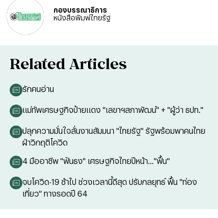
กองบรรณาธิการ
หนังสือพิมพ์ไทยรัฐ
Related Articles
รักคนอ่าน
แม่ทัพเศรษฐกิจป้ายแดง "เลขาฯสภาพัฒน์" + "ผู้ว่า ธปท."
ปลุกความมั่นใจลั่นงานสัมมนา "ไทยรัฐ" รัฐพร้อมพาคนไทย
ฝ่าวิกฤติโควิด
4 มืออาชีพ "ฟันธง" เศรษฐกิจไทยปีหน้า..."ฟื้น"
จบโควิด-19 ช้าไป ช่วงเวลานี้ดีสุด ปรับกลยุทธ์ ฟื้น "ท่อง
เที่ยว" ทางรอดปี 64