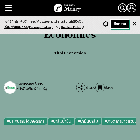
Search
Economics
Thai Economics
เราใช้คุ้กกี้
เพื่อให้ทุกคนได้ประสบการณ์การใช้งานที่ดียิ่งขึ้น
+ ก
- ก
รับทราบ
Light
Dark
ฟังข่าว
อ่านเพิ่มเติมคลิก(Privacy Policy)
และ
(Cookie Policy)
Economics
Thai Economics
กองบรรณาธิการ
Share
Save
หนังสือพิมพ์ไทยรัฐ
#
ประกันรายได้เกษตรกร
#
ปาล์มน้ำมัน
#
น้ำมันปาล์ม
#
เกษตรกรชาวสวนปาล