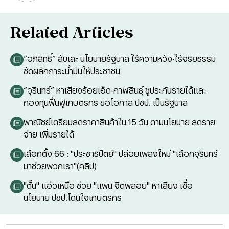
Related Articles
“อภิสิทธิ์” สับเละ นโยบายรัฐบาล ไร้ความหวัง-ไร้จริยธรรม
ซัดผลักภาระน้ำมันให้ประชาชน
“จุรินทร์” หาเสียงร้อยเอ็ด-กาฬสินธุ์ ชูประกันรายได้และ
กองทุนฟื้นฟูเกษตรกร ขอโอกาส ปชป. เป็นรัฐบาล
พาณิชย์เตรียมลดราคาสินค้าใน 15 วัน ตามนโยบาย ลดราย
จ่าย เพิ่มรายได้
เลือกตั้ง 66 : "ประชาธิปัตย์" ปล่อยเพลงใหม่ "เลือกจุรินทร์
มาช่วยพวกเรา"(คลิป)
"ตั๊น" แอ่วเหนือ ช่วย "แพน จิตพลอย" หาเสียง เชื่อ
นโยบาย ปชป.โดนใจเกษตรกร