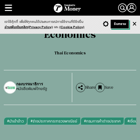
Search
Economics
Thai Economics
เราใช้คุ้กกี้
เพื่อให้ทุกคนได้ประสบการณ์การใช้งานที่ดียิ่งขึ้น
+ ก
- ก
รับทราบ
Light
Dark
ฟังข่าว
อ่านเพิ่มเติมคลิก(Privacy Policy)
และ
(Cookie Policy)
Economics
Thai Economics
กองบรรณาธิการ
Share
Save
หนังสือพิมพ์ไทยรัฐ
#
นำเข้าข้าว
#
ร่างประกาศกระทรวงพาณิชย์
#
กรมการค้าต่างประเทศ
#
เงื่อน