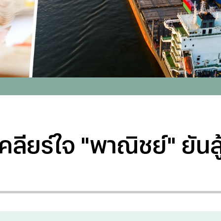
ยร์ใจ "พาณิชย์" ยันสู้