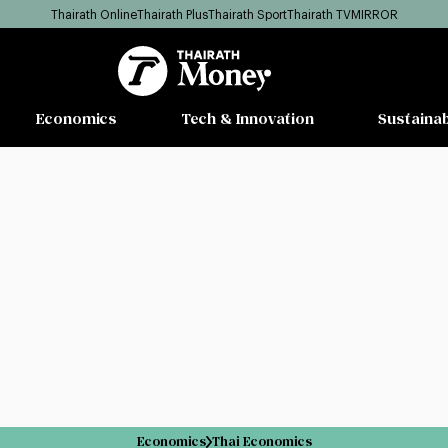
Thairath Online
Thairath Plus
Thairath Sport
Thairath TV
MIRROR
Economics
Tech & Innovation
Sustainab
Economics
Thai Economics