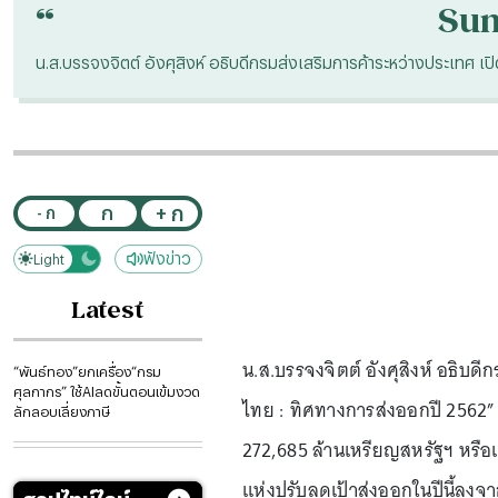
“
Su
น.ส.บรรจงจิตต์ อังศุสิงห์ อธิบดีกรมส่งเสริมการค้าระหว่างประเท
+ ก
ก
- ก
ฟังข่าว
Light
Dark
Latest
น.ส.บรรจงจิตต์ อังศุสิงห์ อธิบ
“พันธ์ทอง”ยกเครื่อง“กรม
ศุลกากร” ใช้AIลดขั้นตอนเข้มงวด
ไทย : ทิศทางการส่งออกปี 2562” ว
ลักลอบเลี่ยงภาษี
272,685 ล้านเหรียญสหรัฐฯ หรือ
แห่งปรับลดเป้าส่งออกในปีนี้ล