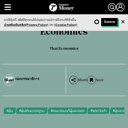
Search
Economics
Thai Economics
เราใช้คุ้กกี้
เพื่อให้ทุกคนได้ประสบการณ์การใช้งานที่ดียิ่งขึ้น
+ ก
- ก
รับทราบ
Light
Dark
ฟังข่าว
อ่านเพิ่มเติมคลิก(Privacy Policy)
และ
(Cookie Policy)
Economics
Thai Economics
กองบรรณาธิการ
Share
Save
#
ฝุ่น
#
ฝุ่นเกินมาตรฐาน
#
คมนาคมแก้ฝุ่นละออง
#
รถควันดำ
#
ฝุ่นละออ