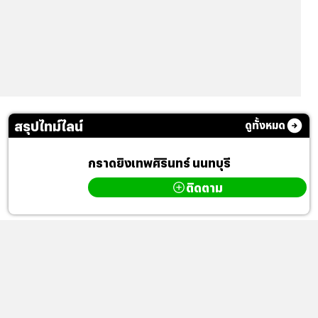
สรุปไทม์ไลน์
ดูทั้งหมด
กราดยิงเทพศิรินทร์ นนทบุรี
ติดตาม