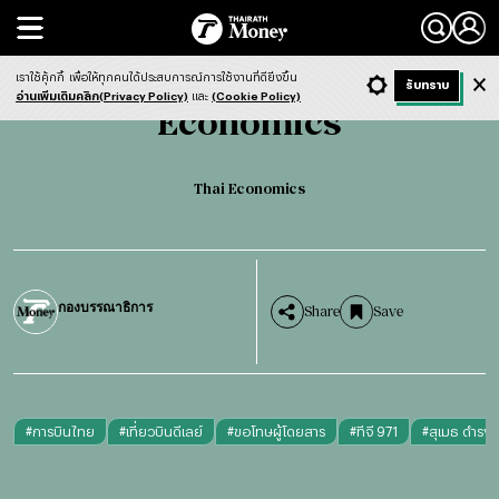
Search
Economics
Thai Economics
เราใช้คุ้กกี้
เพื่อให้ทุกคนได้ประสบการณ์การใช้งานที่ดียิ่งขึ้น
+ ก
- ก
รับทราบ
Light
Dark
ฟังข่าว
อ่านเพิ่มเติมคลิก(Privacy Policy)
และ
(Cookie Policy)
Economics
Thai Economics
กองบรรณาธิการ
Share
Save
#
การบินไทย
#
เที่ยวบินดีเลย์
#
ขอโทษผู้โดยสาร
#
ทีจี 971
#
สุเมธ ดำรง