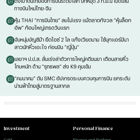
ตั้งเป้าดันไทยฮับการบินระดับโลก ปักหมุด 3 ก.ย.นี้ เปิดเส้น
ทางบินใหม่ไทย-จีน
หุ้น THAI “การบินไทย” ลบไม่แรง แม้ตลาดกังวล “หุ้นล็อก
อัพ” ก้อนใหญ่เทรดวันแรก
จับหนุ่มบัญชีม้า ยึดไอซ์ 2 โล แก๊งเวียดนาม ใช้มุกแอร์มีนา
สาวนักหิ้วเอะใจ ก่อนบิน “ญี่ปุ่น”
เลขาฯ ป.ป.ส. ลั่นเร่งล่าตัวการใหญ่คดีขนยา เตือนสายหิ้ว
โทษหนัก ด้าน “รุทธพล” ส่ง K9 คุมเข้ม
“คมนาคม” ดัน SMC อัปเกรดระบบควบคุมการบิน ยกระดับ
น่านฟ้าไทยสู่มาตรฐานสากล
Investment
Personal Finance
Gold
Finance and Banking