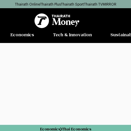
Thairath Online
Thairath Plus
Thairath Sport
Thairath TV
MIRROR
Economics
Tech & Innovation
Sustainab
Economics
Thai Economics