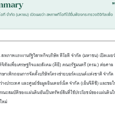
mmary
ที จำกัด (มหาชน) เปิดเผยว่า สหภาพทีโอทีได้ยื่นฟ้องกระทรวงดิจิทัลเพื่อ
 สหภาพแรงงานรัฐวิสาหกิจบริษัท ทีโอที จำกัด (มหาชน) เปิดเผยว
ิจิทัลเพื่อเศรษฐกิจและสังคม (ดีอี) คณะรัฐมนตรี (ครม.) ต่อศาล
กษาเพิกถอนการจัดตั้งบริษัทโครงข่ายบอร์ดแบนด์แห่งชาติ จำกัด
ว่างประเทศ และศูนย์ข้อมูลอินเตอร์เน็ต จำกัด (เอ็นจีดีซี) และขอให
ธารณะสมบัติของแผ่นดินอันเป็นทรัพย์สินที่ใช้ประโยชน์ของแผ่นดินใ
าใหม่