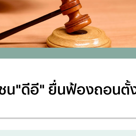
น"ดีอี" ยื่นฟ้องถอนตั้ง