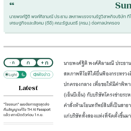
“
Su
นายพงศ์ฐิติ พงศ์ศิลามณี ประธาน สหภาพแรงงานรัฐวิสาหกิจบริษัท ทีโอ
เศรษฐกิจและสังคม (ดีอี) คณะรัฐมนตรี (ครม.) ต่อศาลปกครอง
นายพงศ์ฐิติ พงศ์ศิลามณี ประธาน
+ ก
ก
- ก
สหภาพทีโอทีได้ยื่นฟ้องกระทรวงด
ฟังข่าว
Light
Dark
ปกครองกลาง เพื่อขอให้มีคำพิพา
Latest
(เอ็นบีเอ็น) กับบริษัทโครงข่ายระห
คำสั่งห้ามโอนทรัพย์สินที่เป็นสา
"ไชยชนก" เผยอัยการสูงสุดส่ง
คืนสัญญาแก้ไข TH AI Passport
แก่บริษัททั้งสองแห่งที่จัดตั้งขึ้นม
แล้ว เคาะเปิดตัวก่อน 1 ก.ย.