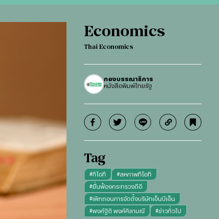
Economics
Thai Economics
กองบรรณาธิการ
หนังสือพิมพ์ไทยรัฐ
Tag
#
ทีโอที
#
สหภาพทีโอที
#
ยื่นฟ้องกระทรวงดีอี
#
เพิกถอนการจัดตั้งบริษัทเอ็นบีเอ็น
#
พงศ์ฐิติ พงศ์ศิลามณี
#
ข่าวทั่วไป