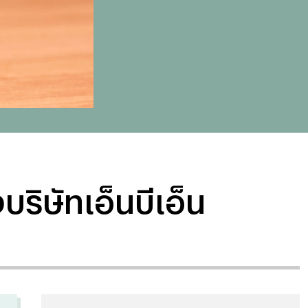
บริษัทเอ็นบีเอ็น