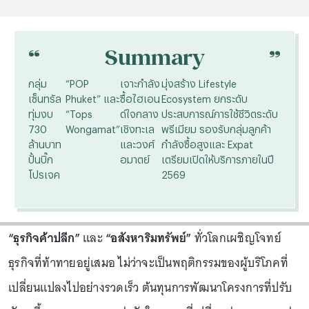
“
“
Summary
กลุ่ม
“POP
เจาะกำลัง
มุ่งสร้าง Lifestyle
เซ็นทรัล
Phuket” และ
ซื้อไฮเอน
Ecosystem ยกระดับ
ทุ่มงบ
“Tops
ด์ใจกลาง
ประสบการณ์การใช้ชีวิตระดับ
730
Wongamat”
เชิงทะเล
พรีเมียม รองรับกลุ่มลูกค้า
ล้านบาท
และวงศ์
กำลังซื้อสูงและ Expat
ปั้นบิ๊ก
อมาตย์
เตรียมเปิดให้บริการภายในปี
โปรเจค
2569
“ธุรกิจค้าปลีก”
และ
“อสังหาริมทรัพย์”
ทั่วโลกเผชิญโจทย์
ธุรกิจที่ท้าทายอยู่เสมอ ไม่ว่าจะเป็นพฤติกรรมของผู้บริโภคที่
เปลี่ยนแปลงไปอย่างรวดเร็ว ต้นทุนการพัฒนาโครงการที่ปรับ