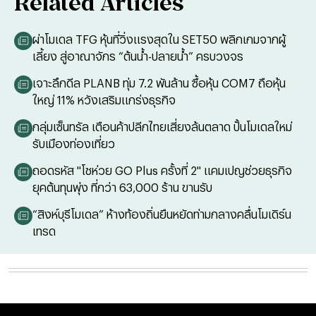
Related Articles
ผ่าโมเดล TFG หุ้นที่วิ่งแรงสุดใน SET50 พลิกเกมจากผู้
เลี้ยง สู่อาณาจักร “ต้นน้ำ-ปลายน้ำ” ครบวงจร
เจาะลึกดีล PLANB ทุ่ม 7.2 พันล้าน ซื้อหุ้น COM7 ถือหุ้น
ใหญ่ 11% หวังเสริมแกร่งธุรกิจ
กลุ่มเซ็นทรัล เตือนค้าปลีกไทยเสี่ยงล้นตลาด ปั้นโมเดลใหม่
รับเมืองท่องเที่ยว
ถอดรหัส "โชห่วย GO Plus ครั้งที่ 2" แคมเปญช่วยธุรกิจ
ยุคต้นทุนพุ่ง ที่กว่า 63,000 ร้าน ขานรับ
“สิงห์บุรีโมเดล” ห้างท้องถิ่นยืนหยัดท่ามกลางคลื่นโมเดิร์น
เทรด