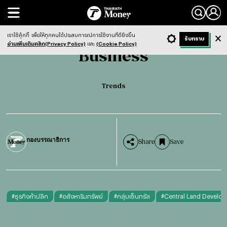
Search
Business
Trends
เราใช้คุ้กกี้
เพื่อให้ทุกคนได้ประสบการณ์การใช้งานที่ดียิ่งขึ้น
+ ก
- ก
รับทราบ
Light
Dark
ฟังข่าว
อ่านเพิ่มเติมคลิก(Privacy Policy)
และ
(Cookie Policy)
Business
English version
Trends
กองบรรณาธิการ
Share
Save
#
ธุรกิจค้าปลีก
#
อสังหาริมทรัพย์
#
กลุ่มเซ็นทรัล
#
Central Land Develo