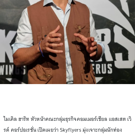
ไมเคิล ฮาริท หัวหน้าคณะกลุ่มธุรกิจคอมเมอร์เชียล แอสเสท เวิ
รด์ คอร์ปอเรชั่น เปิดเผยว่า Skyflyers มุ่งเจาะกลุ่มนักท่อง