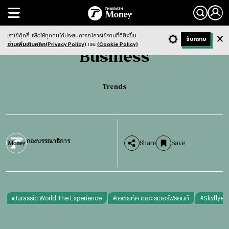
Search
Business
Trends
เราใช้คุ้กกี้
เพื่อให้ทุกคนได้ประสบการณ์การใช้งานที่ดียิ่งขึ้น
+ ก
- ก
รับทราบ
Light
Dark
ฟังข่าว
อ่านเพิ่มเติมคลิก(Privacy Policy)
และ
(Cookie Policy)
Business
Trends
กองบรรณาธิการ
Share
Save
#
Jurassic World The Experience
#
เอเชียทีค เดอะ ริเวอร์ฟร้อนท์
#
Skyflyers