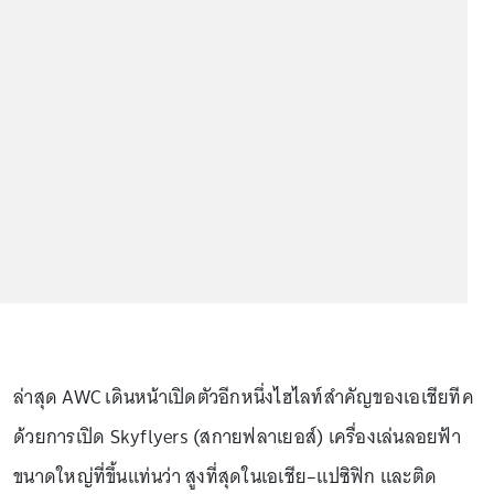
ล่าสุด AWC เดินหน้าเปิดตัวอีกหนึ่งไฮไลท์สำคัญของเอเชียทีค
ด้วยการเปิด Skyflyers (สกายฟลาเยอส์) เครื่องเล่นลอยฟ้า
ขนาดใหญ่ที่ขึ้นแท่นว่า สูงที่สุดในเอเชีย–แปซิฟิก และติด