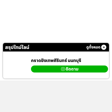
สรุปไทม์ไลน์
ดูทั้งหมด
กราดยิงเทพศิรินทร์ นนทบุรี
ติดตาม