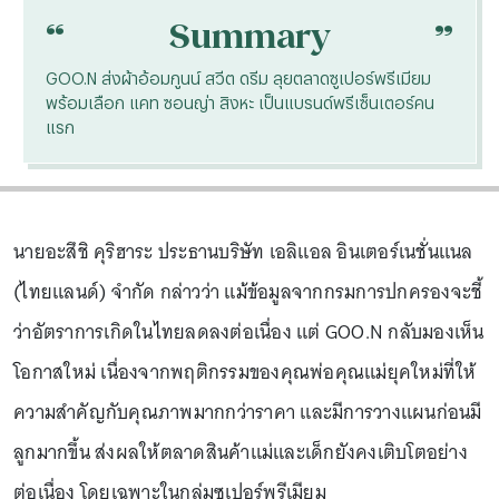
“
“
Summary
GOO.N ส่งผ้าอ้อมกูนน์ สวีต ดรีม ลุยตลาดซูเปอร์พรีเมียม
พร้อมเลือก แคท ซอนญ่า สิงหะ เป็นแบรนด์พรีเซ็นเตอร์คน
แรก
นายอะสึชิ คุริฮาระ ประธานบริษัท เอลิแอล อินเตอร์เนชั่นแนล
(ไทยแลนด์) จำกัด กล่าวว่า แม้ข้อมูลจากกรมการปกครองจะชี้
ว่าอัตราการเกิดในไทยลดลงต่อเนื่อง แต่ GOO.N กลับมองเห็น
โอกาสใหม่ เนื่องจากพฤติกรรมของคุณพ่อคุณแม่ยุคใหม่ที่ให้
ความสำคัญกับคุณภาพมากกว่าราคา และมีการวางแผนก่อนมี
ลูกมากขึ้น ส่งผลให้ตลาดสินค้าแม่และเด็กยังคงเติบโตอย่าง
ต่อเนื่อง โดยเฉพาะในกลุ่มซูเปอร์พรีเมียม