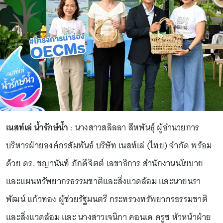
เนสท์เล่ น้ำรักษ์น้ำ
: นางสาวสลิลลา สีหพันธุ์ ผู้อำนวยการ
บริหารฝ่ายองค์กรสัมพันธ์ บริษัท เนสท์เล่ (ไทย) จำกัด พร้อม
ด้วย ดร. ชญานันท์ ภักดีจิตต์ เลขาธิการ สํานักงานนโยบาย
และแผนทรัพยากรธรรมชาติและสิ่งแวดล้อม และนายนรา
พัฒน์ แก้วทอง ผู้ช่วยรัฐมนตรี กระทรวงทรัพยากรธรรมชาติ
และสิ่งแวดล้อม และ นางสาวเจนิกา คอนเด ครูซ หัวหน้าฝ่าย