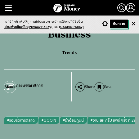
Search
Business
Trends
เราใช้คุ้กกี้
เพื่อให้ทุกคนได้ประสบการณ์การใช้งานที่ดียิ่งขึ้น
+ ก
- ก
รับทราบ
Light
Dark
ฟังข่าว
อ่านเพิ่มเติมคลิก(Privacy Policy)
และ
(Cookie Policy)
Business
Trends
กองบรรณาธิการ
Share
Save
#
รอบรั้วการตลาด
#
GOO.N
#
ผ้าอ้อมกูนน์
#
งาน สห กรุ๊ป แฟร์ ครั้ง ที่ 29