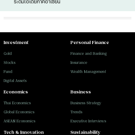
ระดมไอเดียภาคีอาเซียน
Investment
Personal Finance
Gold
Finance and Banking
Stocks
Insurance
Fund
Wealth Management
Digital Assets
Economics
Business
Thai Economics
Business Strategy
Global Economics
Trends
ASEAN Economics
Executive Interviews
Tech & Innovation
Sustainability