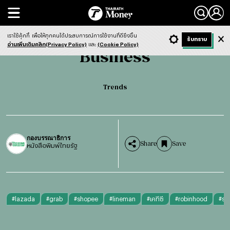
Search
Business
Trends
เราใช้คุ้กกี้
เพื่อให้ทุกคนได้ประสบการณ์การใช้งานที่ดียิ่งขึ้น
+ ก
- ก
รับทราบ
Light
Dark
ฟังข่าว
อ่านเพิ่มเติมคลิก(Privacy Policy)
และ
(Cookie Policy)
Business
Trends
กองบรรณาธิการ
Share
Save
หนังสือพิมพ์ไทยรัฐ
#
lazada
#
grab
#
shopee
#
lineman
#
เคทีซี
#
robinhood
#
sh