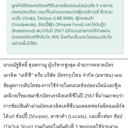
ลูกค้าใช้บัตรเครดิตเคทีซีในการช้อปออนไลน์เฉลี่ย 5 รายการ
ต่อคนต่อเดือน ขณะที่ในส่วนของหมวดฟู้ดเดลิเวอรี่ ซึ่งรวม
แกร็บ (Grab), ไลน์แมน (LINE MAN), ฟู้ดแพนด้า
(foodpanda), ช้อปปี้ฟู้ด (Shopee Food) และโรบินฮู้ด
(Robinhood) พบว่าในปี 2567 มีจำนวนรายการใช้จ่ายผ่าน
บัตรเครดิตเคทีซีเติบโต 18% โดยที่แกร็บและไลน์แมนเติบโต
อย่างเห็นได้ชัด
นายณัฐสิทธิ์ สุนทราณู ผู้บริหารสูงสุด ฝ่ายการตลาดบัตร
เครดิต “เคทีซี” หรือ บริษัท บัตรกรุงไทย จำกัด (มหาชน) เผย
ข้อมูลการเติบโตของการใช้จ่ายในหมวดช้อปออนไลน์และฟู้ด
เดลิเวอรี่ของสมาชิกบัตรเครดิตเคทีซีในปี 2567 ที่ผ่านมาพบว่า
การช้อปสินค้าผ่านบัตรเครดิตเคทีซีบนแพลตฟอร์มอีคอมเมิร์ซ
ได้แก่ ช้อปปี้ (Shopee), ลาซาด้า (Lazada), และติ๊กต่อก ช้อป
(TikTok Shop) รวมกันอยู่ในอันดับที่ 3 ของยอดใช้จ่ายผ่าน