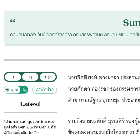
“
Su
กลุ่มสมอทอง จับมือองค์การสุรา กรมสรรพสามิต ลงนาม MOU ลดต้น
นายกิตติพงษ์ พวงมาลา ประธานเจ้
+ ก
ก
- ก
นายศักดา ทองรอง รองกรรมการผู้
ฟังข่าว
Light
Dark
ด้วย นายณัฐกร อุเทนสุต ประธาน
Latest
รวมถึงนายวรศักดิ์ บุรณศิริ รอง
10 เมกะเทรนด์ ผู้บริโภคไทย หมด
ยุคไล่ล่า Gen Z เพราะ Gen X คือ
ข้อตกลงความร่วมมือโครงการปรั
ผู้ถือกระเป๋าเงินตัวจริง