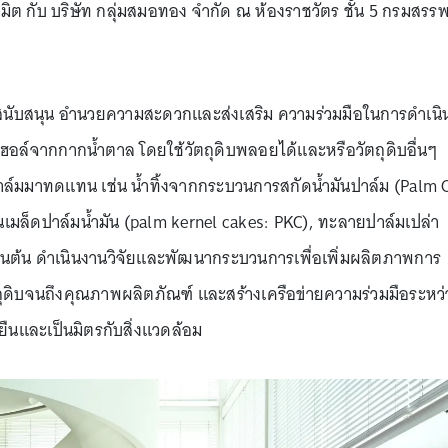
ิต กับ บริษัท กลุ่มสมอทอง จำกัด ณ ห้องราชวัตร ชั้น 5 กรมสรร
่อสนับสนุน อำนวยความสะดวกและส่งเสริม ความร่วมมือในการดำเนิ
อล์จากกากน้ำตาล โดยใช้วัตถุดิบพลอยได้และหรือวัตถุดิบอื่นๆ
์มมาทดแทน เช่น น้ำทิ้งจากกระบวนการสกัดน้ำมันปาล์ม (Palm 
ในเมล็ดปาล์มน้ำมัน (palm kernel cakes: PKC), ทะลายปาล์มเปล่า
นต้น ดำเนินงานวิจัยและพัฒนากระบวนการเพื่อเพิ่มผลิตภาพการ
ถุดิบจนถึงคุณภาพผลิตภัณฑ์ และสร้างเครือข่ายความร่วมมือระหว่
ยืนและเป็นมิตรกับสิ่งแวดล้อม