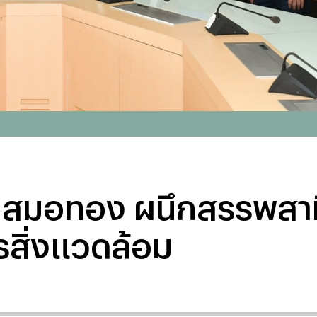
ลุ่มสมอทอง ผนึกสรรพส
รสิ่งแวดล้อม