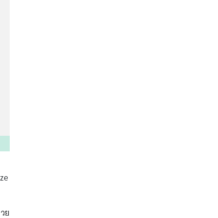
ze
่วย