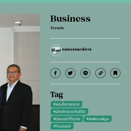
Business
Trends
กองบรรณาธิการ
Tag
#
รอบรั้วการตลาด
#
เมืองไทยประกันชีวิต
#
มิสเตอร์ ดีไอวาย
#
สหพัฒนพิบูล
#
ไทยออยล์