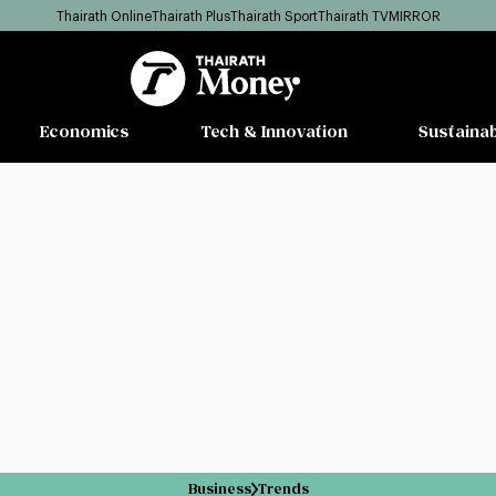
Thairath Online
Thairath Plus
Thairath Sport
Thairath TV
MIRROR
Economics
Tech & Innovation
Sustainab
Business
Trends