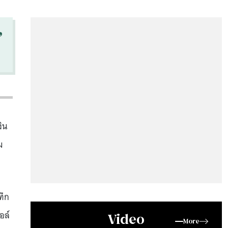
“
ิน
ม
ทึก
อล์
Video
More