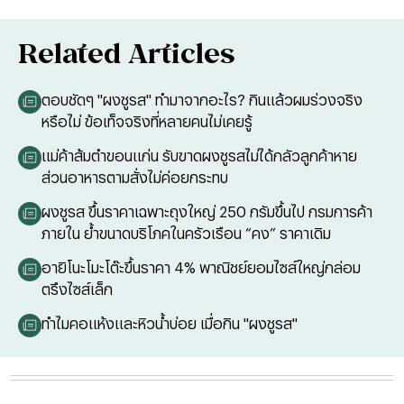
Related Articles
ตอบชัดๆ "ผงชูรส" ทำมาจากอะไร? กินแล้วผมร่วงจริง
หรือไม่ ข้อเท็จจริงที่หลายคนไม่เคยรู้
แม่ค้าส้มตำขอนแก่น รับขาดผงชูรสไม่ได้กลัวลูกค้าหาย
ส่วนอาหารตามสั่งไม่ค่อยกระทบ
ผงชูรส ขึ้นราคาเฉพาะถุงใหญ่ 250 กรัมขึ้นไป กรมการค้า
ภายใน ย้ำขนาดบริโภคในครัวเรือน “คง” ราคาเดิม
อายิโนะโมะโต๊ะขึ้นราคา 4% พาณิชย์ยอมไซส์ใหญ่กล่อม
ตรึงไซส์เล็ก
ทำไมคอแห้งและหิวน้ำบ่อย เมื่อกิน "ผงชูรส"