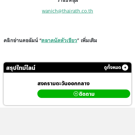
วานิชหนุ่ม
wanich@thairath.co.th
คลิกอ่านคอลัมน์ “
ตลาดนัดหัวเขียว
” เพิ่มเติม
สรุปไทม์ไลน์
ดูทั้งหมด
สงครามตะวันออกกลาง
ติดตาม