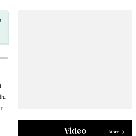
“
้
ป็น
าก
Video
More