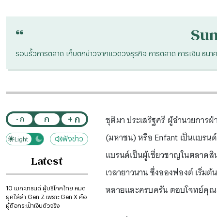
“
Su
รอบรั้วการตลาด เก็บตกข่าวจากแวดวงธุรกิจ การตลาด การเงิน ธนาคาร 
ชุติมา ประเสริฐศรี ผู้อำนวยการฝ่
+ ก
ก
- ก
(มหาชน) หรือ Enfant เป็นแบรนด์
ฟังข่าว
Light
Dark
แบรนด์เป็นผู้เชี่ยวชาญในตลาดสิน
Latest
เวลายาวนาน ซึ่งอองฟองต์ เริ่มต้
หลายและครบครัน ตอบโจทย์คุณแม่
10 เมกะเทรนด์ ผู้บริโภคไทย หมด
ยุคไล่ล่า Gen Z เพราะ Gen X คือ
ผู้ถือกระเป๋าเงินตัวจริง