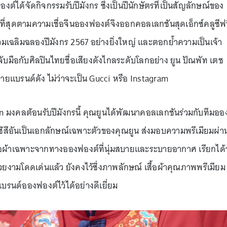
ต์ได้จัดกิจกรรมรับปีมังกร ซึ่งเป็นปีนักษัตรที่เป็นสัญลักษณ์ของ
ที่สุดตามความเชื่อจีนอองฟองต์จึงออกคอลเลกชันสุดเอ็กซ์คลูซีฟท
่อร่วมเฉลิมฉลองปีมังกร 2567 อย่างยิ่งใหญ่ และตอกย้ำความเป็นเจ้า
จับมือกับศิลปินไทยชื่อเสียงดังไกลระดับโลกอย่าง ยูน ปัณพัท เตช
ายแบรนด์ดัง ไม่ว่าจะเป็น Gucci หรือ Instagram
on มงคลต้อนรับปีมังกรนี้ คุณยูนได้พัฒนาคอลเลกชันร่วมกับทีมออ
้สีอันเป็นเอกลักษณ์เฉพาะตัวของคุณยูน ส่งมอบความพรีเมียมผ่า
เนื้อผ้าเฉพาะจากทางอองฟองต์ที่นุ่มสบายและระบายอากาศ เรียกได้ว
ยงามโดดเด่นแล้ว ยังคงไว้ซึ่งภาพลักษณ์ เสื้อผ้าคุณภาพพรีเมียม
แบรนด์อองฟองต์ไว้ได้อย่างดีเยี่ยม