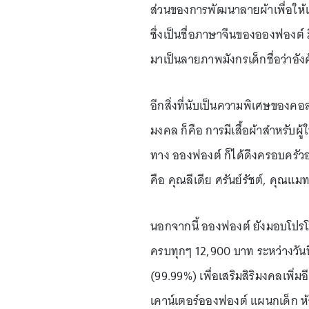
ส่วนของการพัฒนาลายผ้าเพื่อให้เข
ซึ่งเป็นชื่อภาษาจีนของอองฟองต์
มาเป็นลายภาพมังกรเด็กชื่อว่าอังค
อีกสิ่งที่นับเป็นความพิเศษของคอ
มงคล ก็คือ การมีเสื้อผ้าสำหรับผู้
ทาง อองฟองต์ ก็ได้ดึงครอบครัวอ
คือ คุณลีเดีย ศรันย์รัชต์, คุณแม
นอกจากนี้ อองฟองต์ ยังมอบโปรโม
ครบทุกๆ 12,900 บาท ระหว่างวัน
(99.99%) เพื่อเสริมสิริมงคลเพิ่ม
เคาน์เตอร์อองฟองต์ แผนกเด็ก ห้