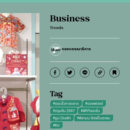
Business
Trends
กองบรรณาธิการ
Tag
#
รอบรั้วการตลาด
#
อองฟองต์
#
ตรุษจีน 2567
#
พีทีทีสเตชั่น
#
ยูน ปัณพัท
#
พิชามน จิตรเป็นธรรม
#
ktc