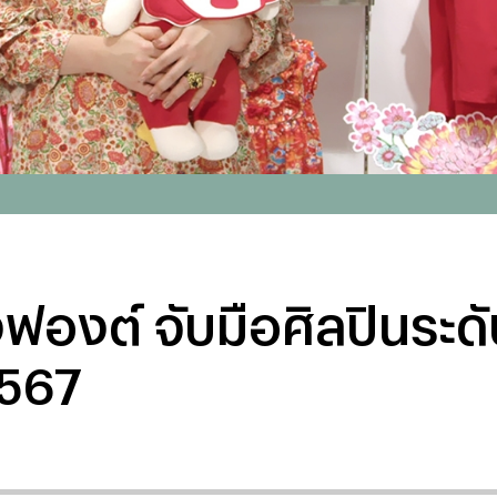
ฟองต์ จับมือศิลปินระด
2567