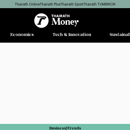
Thairath Online
Thairath Plus
Thairath Sport
Thairath TV
MIRROR
Economics
Tech & Innovation
Sustainab
Business
Trends