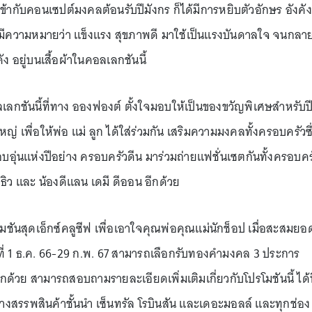
้ากับคอนเซปต์มงคลต้อนรับปีมังกร ก็ได้มีการหยิบตัวอักษร อังคัง
 มีความหมายว่า แข็งแรง สุขภาพดี มาใช้เป็นแรงบันดาลใจ จนกลา
ัง อยู่บนเสื้อผ้าในคอลเลกชันนี้
ลเลกชันนี้ที่ทาง อองฟองต์ ตั้งใจมอบให้เป็นของขวัญพิเศษสำหรับป
ใหญ่ เพื่อให้พ่อ แม่ ลูก ได้ใส่ร่วมกัน เสริมความมงคลทั้งครอบครัวซึ
บอุ่นแห่งปีอย่าง ครอบครัวดีน มาร่วมถ่ายแฟชั่นเซตกันทั้งครอบคร
ทธิว และ น้องดีแลน เดมี ดีออน อีกด้วย
ชันสุดเอ็กซ์คลูซีฟ เพื่อเอาใจคุณพ่อคุณแม่นักช็อป เมื่อสะสมยอ
ที่ 1 ธ.ค. 66-29 ก.พ. 67 สามารถเลือกรับทองคำมงคล 3 ประการ
อีกด้วย สามารถสอบถามรายละเอียดเพิ่มเติมเกี่ยวกับโปรโมชันนี้ ได้ท
างสรรพสินค้าชั้นนำ เซ็นทรัล โรบินสัน และเดอะมอลล์ และทุกช่อง