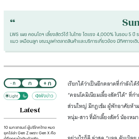
“
Su
LWS เผย คอนโดฯ เลี้ยงสัตว์ได้ ในไทย โตแรง 4,000% ในรอบ 5 ปี รวม
แมว เหมือนลูก ขณะมูลค่าตลาดสินค้าและบริการเกี่ยวข้อง มีทิศทางเติบโต
เรียกได้ว่าเป็นอีกตลาดที่กำลังได
+ ก
ก
- ก
“คอนโดมิเนียมเลี้ยงสัตว์ได้” ที
ฟังข่าว
Light
Dark
ส่วนใหญ่ มีกฎเข้ม ผู้พักอาศัยห้าม
Latest
หนุ่ม-สาว ที่มักเลี้ยงสัตว์ น้องหม
10 เมกะเทรนด์ ผู้บริโภคไทย หมด
ยุคไล่ล่า Gen Z เพราะ Gen X คือ
อย่างไรก็ดี ล่าสุด “แอล ดับเบิลยู
ผู้ถือกระเป๋าเงินตัวจริง