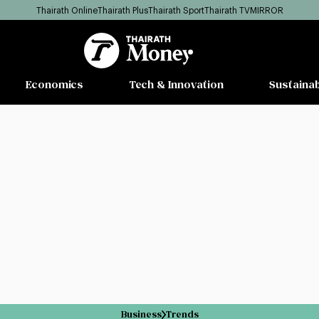
Thairath Online
Thairath Plus
Thairath Sport
Thairath TV
MIRROR
Economics
Tech & Innovation
Sustainab
Business
Trends