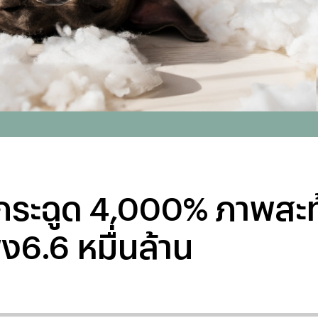
โตกระฉูด 4,000% ภาพสะ
่ง6.6 หมื่นล้าน