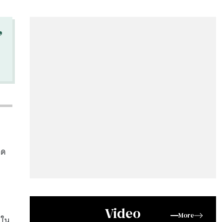
“
ุด
Video
More
 ใน