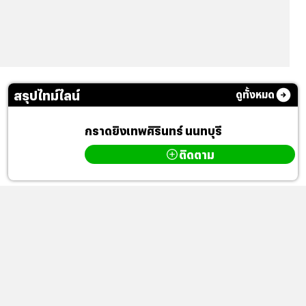
สรุปไทม์ไลน์
ดูทั้งหมด
กราดยิงเทพศิรินทร์ นนทบุรี
ติดตาม