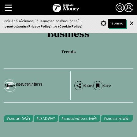
Search
Business
Trends
เราใช้คุ้กกี้
เพื่อให้ทุกคนได้ประสบการณ์การใช้งานที่ดียิ่งขึ้น
+ ก
- ก
รับทราบ
Light
Dark
ฟังข่าว
อ่านเพิ่มเติมคลิก(Privacy Policy)
และ
(Cookie Policy)
Business
Trends
กองบรรณาธิการ
Share
Save
#
รถยนต์ ไฟฟ้า
#
LEADWAY
#
รถยนต์พลังงานไฟฟ้า
#
รถบรรทุกไฟฟ้า