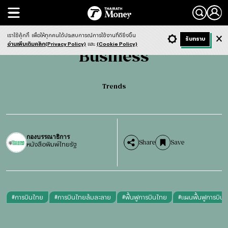
Search
Business
Trends
เราใช้คุ้กกี้
เพื่อให้ทุกคนได้ประสบการณ์การใช้งานที่ดียิ่งขึ้น
+ ก
- ก
รับทราบ
Light
Dark
ฟังข่าว
อ่านเพิ่มเติมคลิก(Privacy Policy)
และ
(Cookie Policy)
Business
Trends
กองบรรณาธิการ
Share
Save
หนังสือพิมพ์ไทยรัฐ
#
การบินไทย
#
การบินไทยล้มละลาย
#
ฟื้นฟูการบินไทย
#
แผนฟื้นฟูการบิน