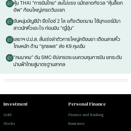
หุ้น THAI “การบินไทย” ลบไม่แรง แม้ตลาดกังวล “หุ้นล็อก
อัพ” ก้อนใหญ่เทรดวันแรก
จับหนุ่มบัญชีม้า ยึดไอซ์ 2 โล แก๊งเวียดนาม ใช้มุกแอร์มีนา
สาวนักหิ้วเอะใจ ก่อนบิน “ญี่ปุ่น”
เลขาฯ ป.ป.ส. ลั่นเร่งล่าตัวการใหญ่คดีขนยา เตือนสายหิ้ว
โทษหนัก ด้าน “รุทธพล” ส่ง K9 คุมเข้ม
“คมนาคม” ดัน SMC อัปเกรดระบบควบคุมการบิน ยกระดับ
น่านฟ้าไทยสู่มาตรฐานสากล
Investment
Personal Finance
Gold
Finance and Banking
Stocks
Insurance