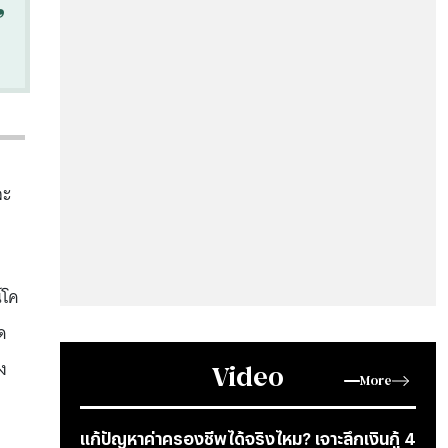
“
ละ
์โค
ด
ง
Video
More
แก้ปัญหาค่าครองชีพได้จริงไหม? เจาะลึกเงินกู้ 4