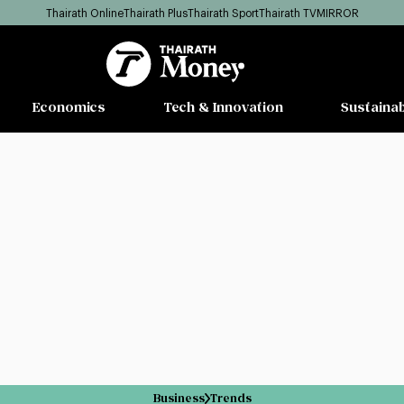
Thairath Online
Thairath Plus
Thairath Sport
Thairath TV
MIRROR
Economics
Tech & Innovation
Sustainab
Business
Trends