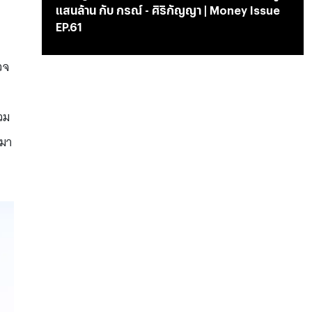
แสนล้าน กับ กรณ์ - ศิริกัญญา | Money Issue
EP.61
วจ
วม
บมา