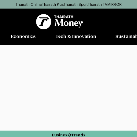
Thairath Online
Thairath Plus
Thairath Sport
Thairath TV
MIRROR
Economics
Tech & Innovation
Sustainab
Business
Trends