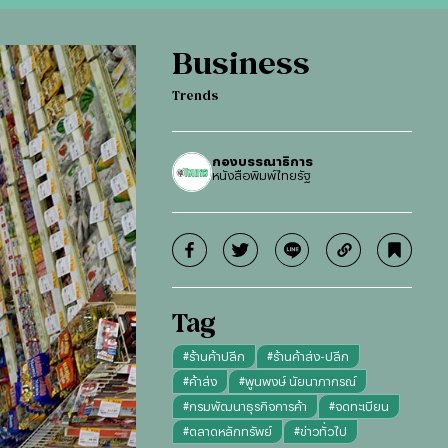
Business
Trends
กองบรรณาธิการ
หนังสือพิมพ์ไทยรัฐ
Tag
#
ร้านค้าปลีก
#
ร้านค้าส่ง-ปลีก
#
ค้าส่ง
#
พูนพงษ์ นัยนาภากรณ์
#
กรมพัฒนาธุรกิจการค้า
#
จดทะเบียน
#
ตลาดหลักทรัพย์
#
ข่าวทั่วไป