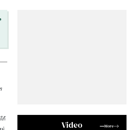
“
าร
สโก้
Video
More
หม่