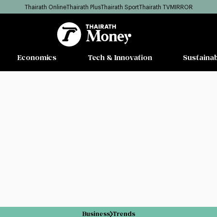
Thairath Online
Thairath Plus
Thairath Sport
Thairath TV
MIRROR
Economics
Tech & Innovation
Sustainab
Business
Trends