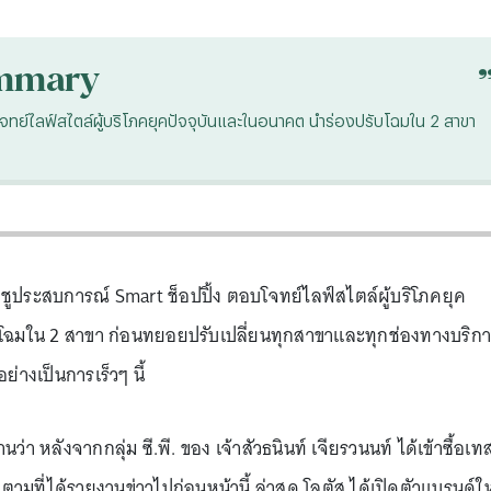
mmary
โจทย์ไลฟ์สไตล์ผู้บริโภคยุคปัจจุบันและในอนาคต นำร่องปรับโฉมใน 2 สาขา
 ชูประสบการณ์ Smart ช็อปปิ้ง ตอบโจทย์ไลฟ์สไตล์ผู้บริโภคยุค
โฉมใน 2 สาขา ก่อนทยอยปรับเปลี่ยนทุกสาขาและทุกช่องทางบริก
่างเป็นการเร็วๆ นี้
ยงานว่า หลังจากกลุ่ม ซี.พี. ของ เจ้าสัวธนินท์ เจียรวนนท์ ได้เข้าซื้อเท
ที่ได้รายงานข่าวไปก่อนหน้านี้ ล่าสุด โลตัส ได้เปิดตัวแบรนด์ใ