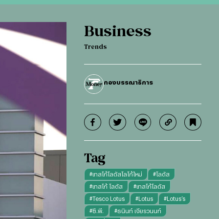
Business
Trends
กองบรรณาธิการ
Tag
#
เทสโก้โลตัสโลโก้ใหม่
#
โลตัส
#
เทสโก้ โลตัส
#
เทสโก้โลตัส
#
Tesco Lotus
#
Lotus
#
Lotus’s
#
ซี.พี.
#
ธนินท์ เจียรวนนท์