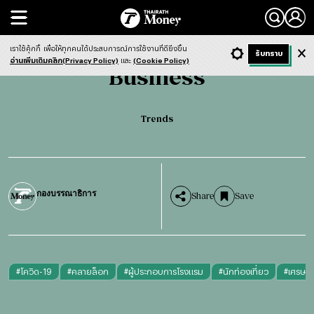
Search
Business
Trends
เราใช้คุ้กกี้
เพื่อให้ทุกคนได้ประสบการณ์การใช้งานที่ดียิ่งขึ้น
+ ก
- ก
รับทราบ
Light
Dark
ฟังข่าว
อ่านเพิ่มเติมคลิก(Privacy Policy)
และ
(Cookie Policy)
Business
Trends
กองบรรณาธิการ
Share
Save
#
โควิด-19
#
คลายล็อก
#
ผู้ประกอบการโรงแรม
#
นักท่องเที่ยว
#
เศรษฐก