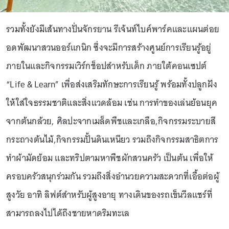
รวมทั้งยังมีเส้นทางปั่นจักรยาน รีเจ้นท์ไบค์พาร์คและแผนต่อย
อดพัฒนาสวนออร์แกนิก ซึ่งจะมีการสร้างศูนย์การเรียนรู้อยู่
ภายในและกิจกรรมเวิร์กช็อปสำหรับเด็ก ภายใต้คอนเซปต์
“Life & Learn” เพื่อส่งเสริมทักษะการเรียนรู้ พร้อมทั้งปลูกฝัง
ให้ใส่ใจธรรมชาติและสิ่งแวดล้อม เช่น การทำของเล่นย้อนยุค
จากต้นกล้วย, ศิลปะจากเมล็ดพืชและเกลือ,กิจกรรมระบายสี
กระถางต้นไม้,กิจกรรมปั้นดินเหนียว รวมถึงกิจกรรมสาธิตการ
ทำผ้ามัดย้อม และทริปตามหาพืชผักสวนครัว เป็นต้น เพื่อให้
ครอบครัวสนุกร่วมกัน รวมถึงสิ่งอำนวยความสะดวกที่เอื้อต่อผู้
สูงวัย อาทิ ลิฟต์สำหรับผู้สูงอายุ ทางเดินของรถเข็นวีลแชร์ที่
สามารถลงไปได้ถึงชายหาดริมทะเล