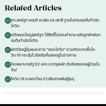
Related Articles
สว.สหรัฐฯ ลงมติ เอาผิด ดร.เฟาชี ฐานไม่ตอบปมต้นกำเนิด
โควิด
อดีตหมอใหญ่สหรัฐฯ ใช้สิทธิ์ไม่ตอบคำถาม หลังถูกซักฟอก
ปมต้นกำเนิดโควิด
นักวิจัยญี่ปุ่นพบอาการ "ลองโควิด" อาจเกิดจากเชื้อโค
วิด-19 กระตุ้นไวรัสเริมที่แฝงอยู่ในร่างกาย
โรงพยาบาลรัฐ 62 แห่ง ขาดทุนหนัก ดันจัดสรรงบผู้ป่วยใน
ใหม่
โควิด-19 ระลอกใหม่ ข่าวลือสายพันธุ์ซุ่มดุ