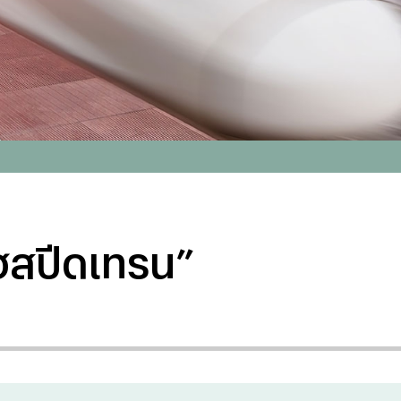
ไฮสปีดเทรน”