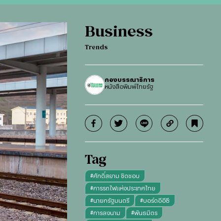
Business
Trends
กองบรรณาธิการ
หนังสือพิมพ์ไทยรัฐ
Tag
#
ศักดิ์สยาม ชิดชอบ
#
การรถไฟแห่งประเทศไทย
#
นายกรัฐมนตรี
#
บอร์ดอีอีซี
#
การลงนาม
#
พันธมิตร