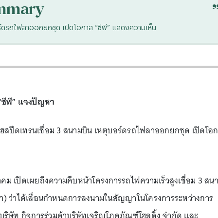
mmary
อร์ดรถไฟลาออกยกชุด เปิดโอกาส “ซีพี” แสดงความเห็น
“ซีพี” แจงปัญหา
ไฮสปีดเทรนเชื่อม 3 สนามบิน เหตุบอร์ดรถไฟลาออกยกชุด เปิดโอ
คม เปิดเผยถึงความคืบหน้าโครงการรถไฟความเร็วสูงเชื่อม 3 สน
ะเภา) ว่าได้เลื่อนกำหนดการลงนามในสัญญาในโครงการระหว่างการ
ิษัท กิจการร่วมค้าบริษัทเจริญโภคภัณฑ์โฮลดิ้ง จำกัด และ