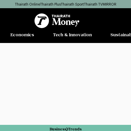
Thairath Online
Thairath Plus
Thairath Sport
Thairath TV
MIRROR
Economics
Tech & Innovation
Sustainab
Business
Trends