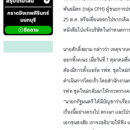
สรุปไทม์ไลน์
พันธมิตร (กลุ่ม CPH) ผู้ชนะการปร
กราดยิงเทพศิรินทร์
25 ต.ค. หรือเลื่อนออกไปจากเดิ
นนทบุรี
หนังสือไปแจ้งบริษัทในกำหนดกา
ติดตาม
นายศักดิ์สยาม กล่าวว่า เหตุจ
ออกทั้งคณะ เมื่อวันที่ 1 ตุลาคม
ต้องมีการตั้งบอร์ด รฟท. ชุดใหม
ดำเนินการโดยเร็ว โดยสำนักงานค
รฟท.ชุดใหม่กลับมาให้กระทรวงคมน
“นายกรัฐมนตรี ได้มีบัญชาว่าเรื่
เรื่องนี้อย่างตรงไป ตรงมา และโป
เอกชนสงสัย เราจะอธิบายให้ฟัง และ