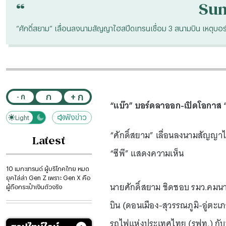
“
Su
“ศักดิ์สยาม” เลื่อนลงนามสัญญาไฮสปีดเทรนเชื่อม 3 สนามบิน เหตุบ
+ ก
ก
- ก
“แบ๊ว” บอร์ดลาออก-เปิดโอกาส 
ฟังข่าว
Light
Dark
“ศักดิ์สยาม” เลื่อนลงนามสัญญา
Latest
“ซีพี” แสดงความเห็น
10 เมกะเทรนด์ ผู้บริโภคไทย หมด
ยุคไล่ล่า Gen Z เพราะ Gen X คือ
นายศักดิ์สยาม ชิดชอบ รมว.คมนา
ผู้ถือกระเป๋าเงินตัวจริง
บิน (ดอนเมือง-สุวรรณภูมิ-อู่ต
รถไฟแห่งประเทศไทย (รฟท.) กับบร