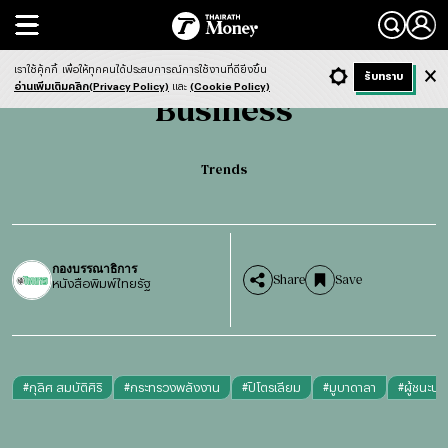
Search
Business
Trends
เราใช้คุ้กกี้
เพื่อให้ทุกคนได้ประสบการณ์การใช้งานที่ดียิ่งขึ้น
+ ก
- ก
รับทราบ
Light
Dark
ฟังข่าว
อ่านเพิ่มเติมคลิก(Privacy Policy)
และ
(Cookie Policy)
Business
Trends
กองบรรณาธิการ
Share
Save
หนังสือพิมพ์ไทยรัฐ
#
กุลิศ สมบัติศิริ
#
กระทรวงพลังงาน
#
ปิโตรเลียม
#
มูบาดาลา
#
ผู้ชนะปร