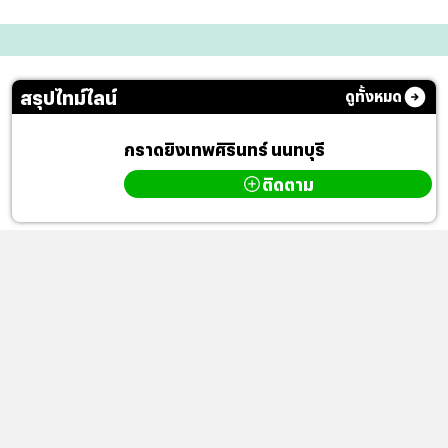
สรุปไทม์ไลน์
ดูทั้งหมด
กราดยิงเทพศิรินทร์ นนทบุรี
ติดตาม