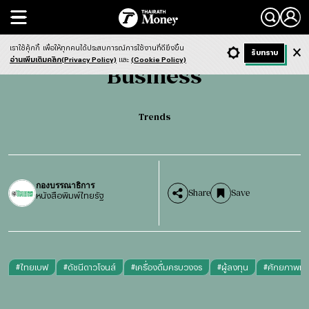
Search
Business
Trends
เราใช้คุ้กกี้
เพื่อให้ทุกคนได้ประสบการณ์การใช้งานที่ดียิ่งขึ้น
+ ก
- ก
รับทราบ
Light
Dark
ฟังข่าว
อ่านเพิ่มเติมคลิก(Privacy Policy)
และ
(Cookie Policy)
Business
Trends
กองบรรณาธิการ
Share
Save
หนังสือพิมพ์ไทยรัฐ
#
ไทยเบฟ
#
ดัชนีดาวโจนส์
#
เครื่องดื่มครบวงจร
#
ผู้ลงทุน
#
ศักยภาพทาง