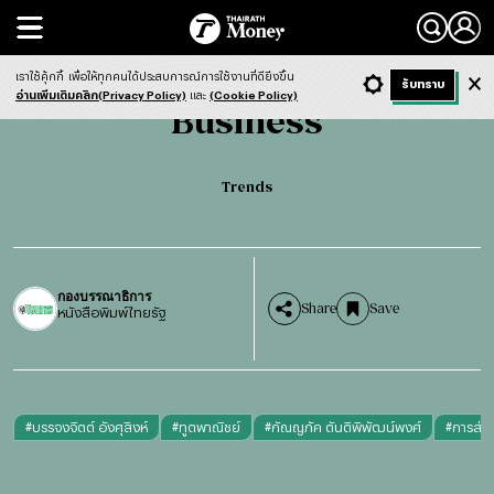
Search
Business
Trends
เราใช้คุ้กกี้
เพื่อให้ทุกคนได้ประสบการณ์การใช้งานที่ดียิ่งขึ้น
+ ก
- ก
รับทราบ
Light
Dark
ฟังข่าว
อ่านเพิ่มเติมคลิก(Privacy Policy)
และ
(Cookie Policy)
Business
Trends
กองบรรณาธิการ
Share
Save
หนังสือพิมพ์ไทยรัฐ
#
บรรจงจิตต์ อังศุสิงห์
#
ทูตพาณิชย์
#
กัณญภัค ตันติพิพัฒน์พงศ์
#
การส่