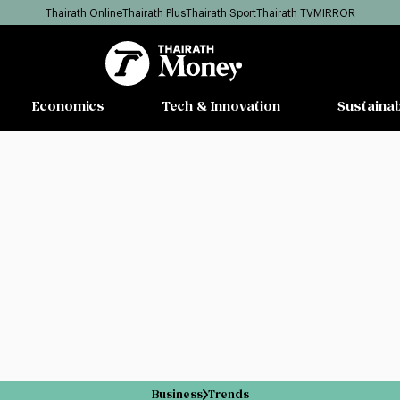
Thairath Online
Thairath Plus
Thairath Sport
Thairath TV
MIRROR
Economics
Tech & Innovation
Sustainab
Business
Trends