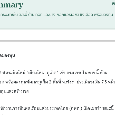
mmary
 ครม.ภายใน ส.ค.นี้ ด้าน ทอท.และบาง-กอกแอร์เวย์ส ชิงเดือด พร้อมลงทุน
้อมลงทุน
ามบินใหม่ “เชียงใหม่–ภูเก็ต” เข้า ครม.ภายใน ส.ค.นี้ ด้าน
พร้อมลงทุนพัฒนาภูเก็ต 2 พื้นที่ จ.พังงา ประเมินวงเงิน 7.5 หมื่
วมทุนและสร้างเอง
นักงานการบินพลเรือนแห่งประเทศไทย (กพท.) เปิดเผยว่า ขณะนี้