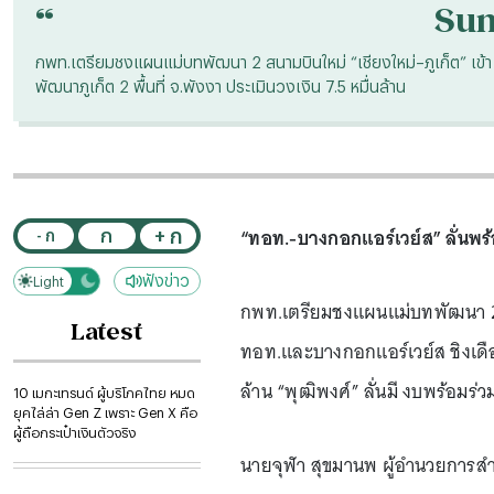
“
Su
กพท.เตรียมชงแผนแม่บทพัฒนา 2 สนามบินใหม่ “เชียงใหม่–ภูเก็ต” เข้า
พัฒนาภูเก็ต 2 พื้นที่ จ.พังงา ประเมินวงเงิน 7.5 หมื่นล้าน
“ทอท.-บางกอกแอร์เวย์ส” ลั่นพร
+ ก
ก
- ก
ฟังข่าว
Light
Dark
กพท.เตรียมชงแผนแม่บทพัฒนา 2 สน
Latest
ทอท.และบางกอกแอร์เวย์ส ชิงเดือด 
ล้าน “พุฒิพงศ์” ลั่นมี งบพร้อมร่
10 เมกะเทรนด์ ผู้บริโภคไทย หมด
ยุคไล่ล่า Gen Z เพราะ Gen X คือ
ผู้ถือกระเป๋าเงินตัวจริง
นายจุฬา สุขมานพ ผู้อำนวยการสำ