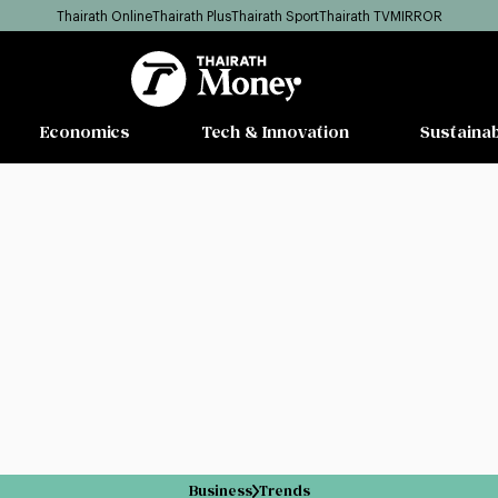
Thairath Online
Thairath Plus
Thairath Sport
Thairath TV
MIRROR
Economics
Tech & Innovation
Sustainab
Business
Trends