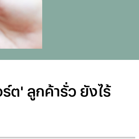
' ลูกค้ารั่ว ยังไร้