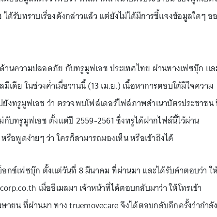
ได้รับทราบเรื่องดังกล่าวแล้ว แต่ยังไม่ได้มีการชี้แจงข้อมูลใดๆ อ
ัยด้านความปลอดภัย กับทรูมูฟเอช ประเทศไทย ผ่านทางเฟซบุ๊ก แล
ยลมีเดีย ในช่วงค่ำเมื่อวานนี้ (13 เม.ย.) เนื้อหาการตอบโต้มีใจความ
ไปยังทรูมูฟเอช ว่า ตรวจพบโฟล์เดอร์ไฟล์ภาพสำเนาบัตรประชาชน ท
บทรูมูฟเอช ตั้งแต่ปี 2559-2561 ซึ่งทรูได้ฝากไฟล์นี้ไว้ผ่าน
รือพูดง่ายๆ ว่า ใครก็สามารถมองเห็น หรือเข้าถึงได้
็อกซ์เฟซบุ๊ก ตั้งแต่วันที่ 8 มีนาคม ที่ผ่านมา และได้รับคำตอบว่า ให
p.co.th เมื่ออีเมลมา เจ้าหน้าที่ได้ตอบกลับมาว่า ให้โทรเข้า
เมษายน ที่ผ่านมา ทาง truemovecare จึงได้ตอบกลับอีกครั้งว่ากำลั