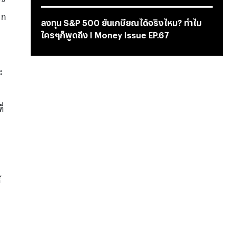
อก
ลงทุน S&P 500 ยันเกษียณได้จริงไหม? ทำไม
ใครๆก็พูดถึง I Money Issue EP.67
ะ
ี่
้
ง