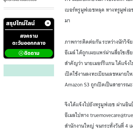
เบอร์ทรูมูฟเอชหลุด ทางทรูมูฟเอช 
มา
สรุปไทม์ไลน์
สงคราม
ภาพการติดต่อกัน ระหว่างนักวิจ
ตะวันออกกลาง
อีเมล์ ได้ถูกเผยแพร่ผ่านสื่อโซเชี
ติดตาม
สำคัญว่า นายเมอร์ริแกน ได้แจ้ง
เปิดใช้งานลงทะเบียนเลขหมายใหม่กั
Amazon S3 ถูกเปิดเป็นสาธารณะ ห
จึงได้แจ้งไปยังทรูมูฟเอช ผ่านอินบ
อีเมลไปทาง truemovecare@truecor
สำนักงานใหญ่ จนกระทั่งวันที่ 4 