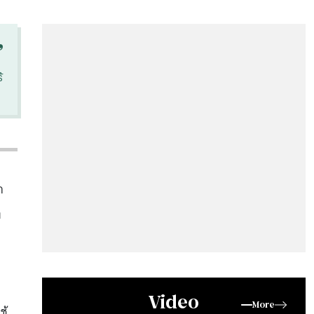
“
้
ก
ง
Video
More
ช้