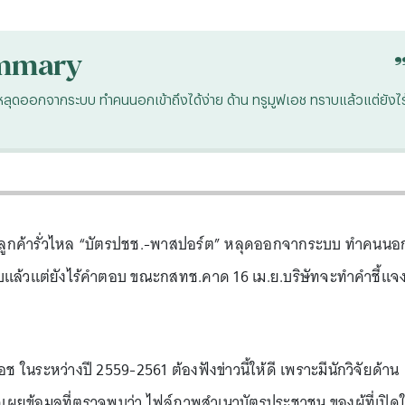
mmary
 หลุดออกจากระบบ ทำคนนอกเข้าถึงได้ง่าย ด้าน ทรูมูฟเอช ทราบแล้วแต่ยังไร
ูลลูกค้ารั่วไหล “บัตรปชช.-พาสปอร์ต” หลุดออกจากระบบ ทำคนนอ
ทราบแล้วแต่ยังไร้คำตอบ ขณะกสทช.คาด 16 เม.ย.บริษัทจะทำคำชี้แจ
อช ในระหว่างปี 2559-2561 ต้องฟังข่าวนี้ให้ดี เพราะมีนักวิจัยด้าน
ยข้อมูลที่ตรวจพบว่า ไฟล์ภาพสำเนาบัตรประชาชน ของผู้ที่เปิดใ