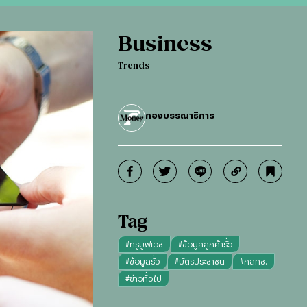
Business
Trends
กองบรรณาธิการ
Tag
#
ทรูมูฟเอช
#
ข้อมูลลูกค้ารั่ว
#
ข้อมูลรั่ว
#
บัตรประชาชน
#
กสทช.
#
ข่าวทั่วไป