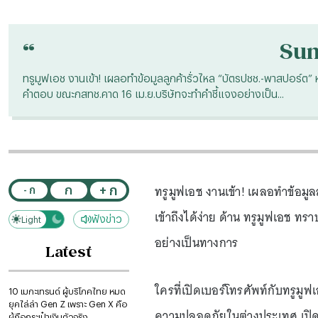
“
Su
ทรูมูฟเอช งานเข้า! เผลอทำข้อมูลลูกค้ารั่วไหล “บัตรปชช.-พาสปอร์ต”
คำตอบ ขณะกสทช.คาด 16 เม.ย.บริษัทจะทำคำชี้แจงอย่างเป็น...
ทรูมูฟเอช งานเข้า! เผลอทำข้อม
+ ก
ก
- ก
เข้าถึงได้ง่าย ด้าน ทรูมูฟเอช 
ฟังข่าว
Light
Dark
อย่างเป็นทางการ
Latest
ใครที่เปิดเบอร์โทรศัพท์กับทรูมูฟเ
10 เมกะเทรนด์ ผู้บริโภคไทย หมด
ยุคไล่ล่า Gen Z เพราะ Gen X คือ
ความปลอดภัยในต่างประเทศ เปิดเผ
ผู้ถือกระเป๋าเงินตัวจริง