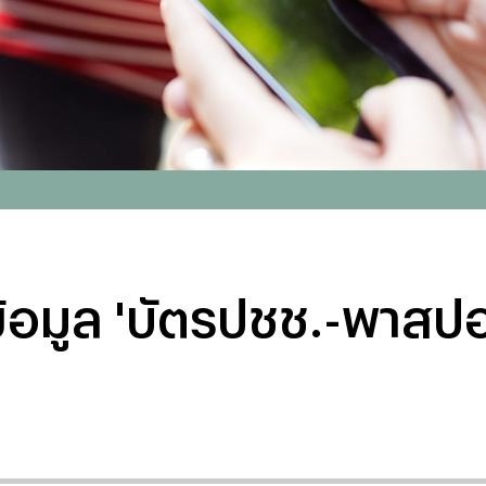
้อมูล 'บัตรปชช.-พาสปอร์ต