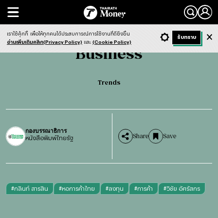
Search
Business
Trends
เราใช้คุ้กกี้
เพื่อให้ทุกคนได้ประสบการณ์การใช้งานที่ดียิ่งขึ้น
+ ก
- ก
รับทราบ
Light
Dark
ฟังข่าว
อ่านเพิ่มเติมคลิก(Privacy Policy)
และ
(Cookie Policy)
Business
Trends
กองบรรณาธิการ
Share
Save
หนังสือพิมพ์ไทยรัฐ
#
กลินท์ สารสิน
#
หอการค้าไทย
#
ลงทุน
#
การค้า
#
วิชัย อัศรัสกร