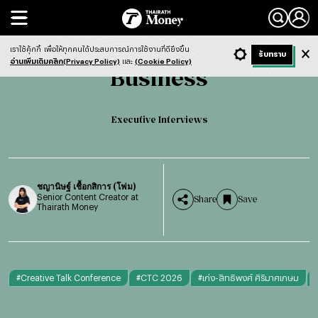
Search
Business
Executive Interviews
เราใช้คุ้กกี้
เพื่อให้ทุกคนได้ประสบการณ์การใช้งานที่ดียิ่งขึ้น
+ ก
- ก
รับทราบ
Light
Dark
ฟังข่าว
อ่านเพิ่มเติมคลิก(Privacy Policy)
และ
(Cookie Policy)
Business
English version
Executive Interviews
ชญานิษฐ์ เชื้อกสิการ (โฟม)
Senior Content Creator at
Share
Save
Thairath Money
#
Creative Talk Conference
#
CTC 2026
#
เก่ง-สิทธิพงศ์ ศิริมาศเกษม