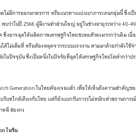
ลไม่มีการออกมาตรการ หรือแนวทางแบ่งเบาภาระคนกลุ่มนี้ ซึ่งเ
บว่าในปี 2566 ผู้มีงานทำส่วนใหญ่ อยู่ในช่วงอายุระหว่าง 40-49 
มด ซึ่งอาจฉุดให้ผลิตภาพเศรษฐกิจไทยชะลอตัวลงมากกว่าเดิม เนื
ด้ไม่เต็มที่ หรือต้องหลุดจากระบบแรงงาน ตามมาด้วยกำลังใช้จ่ายท
ัยในปัจจุบัน ซึ่งเป็นหนึ่งในปัจจัยที่ฉุดให้เศรษฐกิจไทยโตต่ำกว่าป
ndwich Generation ในไทยต้องเจอแล้ว เพื่อให้เห็นถึงความสำคัญขอ
มีบริบทใกล้เคียงกับไทย แต่ก็ยังแบกรับภาระไม่หนักเท่าสถานการณ์ใ
กาหลี ฮ่องกง
on ในจีน