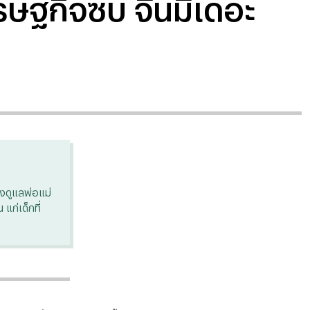
ษฐกิจซบ จีนมีเดอะ
งดูแลพ่อแม่
 แก่เด็กที่