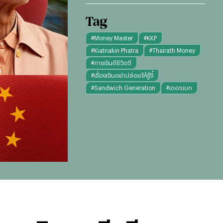
Tag
#
Money Master
#
KKP
#
Kiatnakin Phatra
#
Thairath Money
#
การเงินดีชีวิตดี
#
เรื่องเงินอย่าปล่อยให้รู้งี้
#
Sandwich Generation
#
เดอะแบก