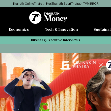
Thairath Online
Thairath Plus
Thairath Sport
Thairath TV
MIRROR
Economics
Tech & Innovation
Sustainab
Business
Executive Interviews