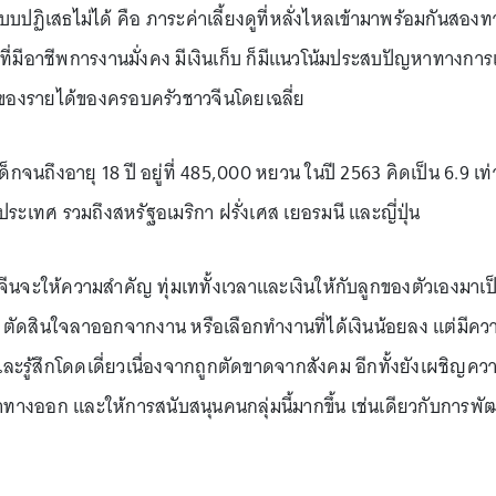
บบปฏิเสธไม่ได้ คือ ภาระค่าเลี้ยงดูที่หลั่งไหลเข้ามาพร้อมกันสอง
่มีอาชีพการงานมั่งคง มีเงินเก็บ ก็มีแนวโน้มประสบปัญหาทางการเง
0% ของรายได้ของครอบครัวชาวจีนโดยเฉลี่ย
งดูเด็กจนถึงอายุ 18 ปี อยู่ที่ 485,000 หยวน ในปี 2563 คิดเป็น 6.9 เ
ะเทศ รวมถึงสหรัฐอเมริกา ฝรั่งเศส เยอรมนี และญี่ปุ่น
จะให้ความสำคัญ ทุ่มเททั้งเวลาและเงินให้กับลูกของตัวเองมาเป็น
ตัดสินใจลาออกจากงาน หรือเลือกทำงานที่ได้เงินน้อยลง แต่มีควา
ละรู้สึกโดดเดี่ยวเนื่องจากถูกตัดขาดจากสังคม อีกทั้งยังเผชิญความเส
ีบหาทางออก และให้การสนับสนุนคนกลุ่มนี้มากขึ้น เช่นเดียวกับการพั