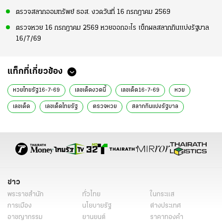
ตรวจสลากออมทรัพย์ ธอส. งวดวันที่ 16 กรกฎาคม 2569
ตรวจหวย 16 กรกฎาคม 2569 หวยออกอะไร เช็กผลสลากกินแบ่งรัฐบาล
16/7/69
แท็กที่เกี่ยวข้อง
หวยไทยรัฐ16-7-69
เลขเด็ดงวดนี้
เลขเด็ด16-7-69
หวย
เลขเด็ด
เลขเด็ดไทยรัฐ
ตรวจหวย
สลากกินแบ่งรัฐบาล
เลขเด็ด 16 ก.ค. 69
หวย 16 ก.ค. 69
อาศรมฤาษีเณร
เลขเด็ดฤาษีเณร
เลขเด็ด 16 กรกฎาคม 2569
หวยออกวันพฤหัสบดี
องค์ปู่ฤาษีพรหมเมศ
ข่าววันนี้
ข่าวทั่วไทย
เลขเด็ด หวยงวดนี้
ข่าว
พระราชสำนัก
ทั่วไทย
ในกระแส
การเมือง
นโยบายรัฐ
ต่างประเทศ
อาชญากรรม
ยานยนต์
ราคาทองคำ