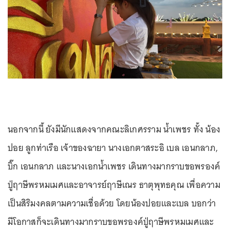
นอกจากนี้ ยังมีนักแสดงจากคณะลิเกศรราม น้ำเพชร ทั้ง น้อง
ปอย ลูกท่าเรือ เจ้าของฉายา นางเอกตาสระอิ เบล เอนกลาภ,
บิ๊ก เอนกลาภ และนางเอกน้ำเพชร เดินทางมากราบขอพรองค์
ปู่ฤาษีพรหมเมศและอาจารย์ฤาษีเณร ธาตุพุทธคุณ เพื่อความ
เป็นสิริมงคลตามความเชื่อด้วย โดยน้องปอยและเบล บอกว่า
มีโอกาสก็จะเดินทางมากราบขอพรองค์ปู่ฤาษีพรหมเมศและ