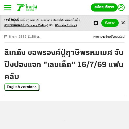
สมัครบริการ
เราใช้คุ้กกี้
เพื่อให้ทุกคนได้ประสบ
การณ์การใช้งานที่ดียิ่งขึ้น
+
ก
ก
-ก
รับทราบ
อ่านเพิ่มเติมคลิก
(Privacy Policy)
และ
(Cookie Policy)
8 ก.ค. 2569 11:58 น.
หวย
ข่าว
ไทยรัฐออนไลน์
ลิเกดัง ขอพรองค์ปู่ฤาษีพรหมเมศ จับ
ปิงปองแจก "เลขเด็ด" 16/7/69 แฟน
คลับ
English version
...