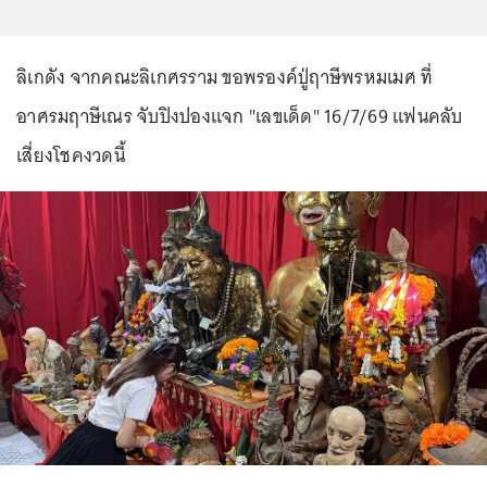
ลิเกดัง จากคณะลิเกศรราม ขอพรองค์ปู่ฤาษีพรหมเมศ ที่
อาศรมฤาษีเณร จับปิงปองแจก "เลขเด็ด" 16/7/69 แฟนคลับ
เสี่ยงโชคงวดนี้