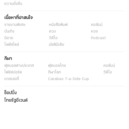
ความยั่งยืน
เนื้อหาที่น่าสนใจ
รายงานพิเศษ
หนังสือพิมพ์
คอลัมน์
บันเทิง
ดวง
หวย
นิยาย
วิดีโอ
Podcast
ไลฟ์สไตล์
มัลติมีเดีย
กีฬา
ฟุตบอลต่่างประเทศ
ฟุตบอลไทย
คอลัมน์
ไฟต์สปอร์ต
กีฬาโลก
วิดีโอ
แกลเลอรี่
Carabao 7-a-Side Cup
ช็อปปิ้ง
ไทยรัฐอีเวนต์
เกี่ยวกับไทยรัฐ
กิจกรรม
ร่วมงานกับเรา
เกี่ยวกับไทยรัฐ
มูลนิธิไทยรัฐ
ศูนย์ข้อมูลไทยรัฐ
FAQ
ศูนย์ช่วยเหลือ
นโยบายคุ้มครองข้อมูลส่วนบุคคลไทยรัฐกรุ๊ป