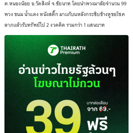
ต.หนองน้อย อ.วัดสิงห์ จ.ชัยนาท โดยนำพวงมาลัยจำนวน 99
พวง ขนม น้ำแดง หนังสติ๊ก มาแก้บนหลังกระซิบข้างหูขอโชค
ลาภแล้วรับทรัพย์ไป 2 งวดติด รวมกว่า 1 แสนบาท