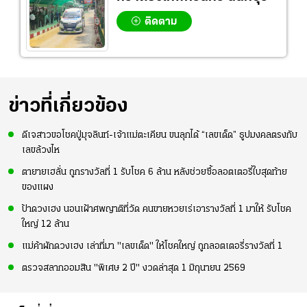
ติดตาม
ข่าวที่เกี่ยวข้อง
ดีเจสาวขอโชคปู่มุจลินท์-เจ้าแม่ตะเคียน ขนลุกได้ “เลขเด็ด” ธูปมงคลตรงกับ
เลขล้วงไห
ตายายเฮลั่น ถูกรางวัลที่ 1 รับโชค 6 ล้าน หลังช่วยซื้อลอตเตอรี่ใบสุดท้าย
ของแผง
ป้าดวงเฮง นอนเฝ้าศพญาติที่วัด คนขายหวยเร่เอารางวัลที่ 1 มาให้ รับโชค
ใหญ่ 12 ล้าน
แม่ค้าผักดวงเฮง เล่าที่มา "เลขเด็ด" ให้โชคใหญ่ ถูกลอตเตอรี่รางวัลที่ 1
ตรวจสลากออมสิน "พิเศษ 2 ปี" งวดล่าสุด 1 มิถุนายน 2569