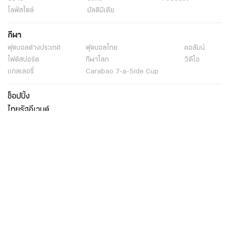
ไลฟ์สไตล์
มัลติมีเดีย
กีฬา
ฟุตบอลต่่างประเทศ
ฟุตบอลไทย
คอลัมน์
ไฟต์สปอร์ต
กีฬาโลก
วิดีโอ
แกลเลอรี่
Carabao 7-a-Side Cup
ช็อปปิ้ง
ไทยรัฐอีเวนต์
เกี่ยวกับไทยรัฐ
กิจกรรม
ร่วมงานกับเรา
เกี่ยวกับไทยรัฐ
มูลนิธิไทยรัฐ
ศูนย์ข้อมูลไทยรัฐ
FAQ
ศูนย์ช่วยเหลือ
นโยบายคุ้มครองข้อมูลส่วนบุคคลไทยรัฐกรุ๊ป
เงื่อนไขข้อตกลงการใช้บริการ
ติดต่อเรา
ติดต่อโฆษณา
ติดตามเราได้ที่