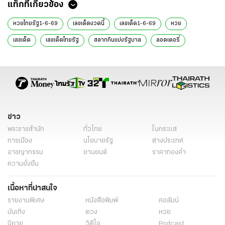
แท็กที่เกี่ยวข้อง
หวยไทยรัฐ1-6-69
เลขเด็ดงวดนี้
เลขเด็ด1-6-69
หวย
เลขเด็ด
เลขเด็ดไทยรัฐ
สลากกินแบ่งรัฐบาล
ลอตเตอรี่
หวยรัฐบาล
เลขเด็ด 1 มิ.ย. 69
หวย 1 มิ.ย. 69
เลขเด็ด 1 มิถุนายน 2569
ไอ้ส้มฉุน
ข่าววันนี้
ข่าว
พระราชสำนัก
ทั่วไทย
ในกระแส
การเมือง
นโยบายรัฐ
ต่างประเทศ
อาชญากรรม
ยานยนต์
ราคาทองคำ
ความยั่งยืน
เนื้อหาที่น่าสนใจ
รายงานพิเศษ
หนังสือพิมพ์
คอลัมน์
บันเทิง
ดวง
หวย
นิยาย
วิดีโอ
Podcast