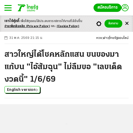
สมัครบริการ
เราใช้คุ้กกี้
เพื่อให้ทุกคนได้ประสบ
การณ์การใช้งานที่ดียิ่งขึ้น
+
ก
ก
-ก
รับทราบ
อ่านเพิ่มเติมคลิก
(Privacy Policy)
และ
(Cookie Policy)
31 พ.ค. 2569 21:15 น.
หวย
ข่าว
ไทยรัฐออนไลน์
สาวใหญ่ได้โชคหลักแสน ขนของมา
แก้บน "ไอ้ส้มฉุน" ไม่ลืมขอ "เลขเด็ด
งวดนี้" 1/6/69
English version
...