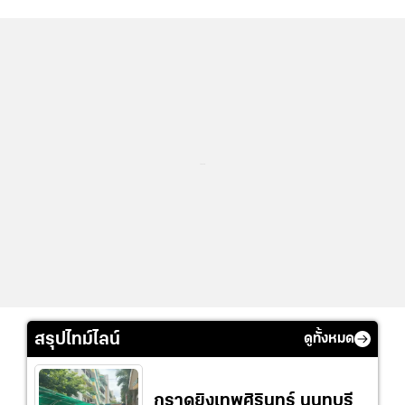
...
สรุปไทม์ไลน์
ดูทั้งหมด
กราดยิงเทพศิรินทร์ นนทบุรี