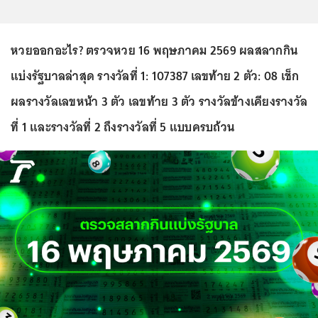
หวยออกอะไร? ตรวจหวย 16 พฤษภาคม 2569 ผลสลากกิน
แบ่งรัฐบาลล่าสุด รางวัลที่ 1: 107387 เลขท้าย 2 ตัว: 08 เช็ก
ผลรางวัลเลขหน้า 3 ตัว เลขท้าย 3 ตัว รางวัลข้างเคียงรางวัล
ที่ 1 และรางวัลที่ 2 ถึงรางวัลที่ 5 แบบครบถ้วน