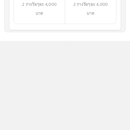
2 รางวัลๆละ 4,000
2 รางวัลๆละ 4,000
บาท
บาท
...