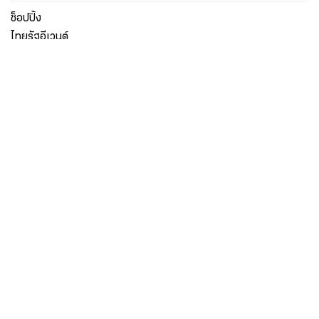
ช็อปปิ้ง
ไทยรัฐอีเวนต์
เกี่ยวกับไทยรัฐ
กิจกรรม
ร่วมงานกับเรา
เกี่ยวกับไทยรัฐ
มูลนิธิไทยรัฐ
ศูนย์ข้อมูลไทยรัฐ
FAQ
ศูนย์ช่วยเหลือ
นโยบายคุ้มครองข้อมูลส่วนบุคคลไทยรัฐกรุ๊ป
เงื่อนไขข้อตกลงการใช้บริการ
ติดต่อเรา
ติดต่อโฆษณา
ติดตามเราได้ที่
Application
My THAIRATH