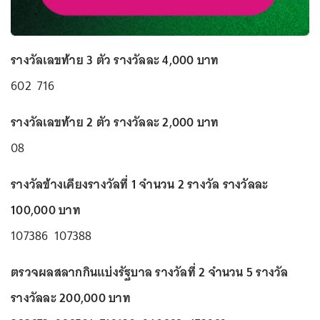
รางวัลเลขท้าย 3 ตัว รางวัลละ 4,000 บาท
602 716
รางวัลเลขท้าย 2 ตัว รางวัลละ 2,000 บาท
08
รางวัลข้างเคียงรางวัลที่ 1 จำนวน 2 รางวัล รางวัลละ
100,000 บาท
107386 107388
ตรวจผลสลากกินแบ่งรัฐบาล รางวัลที่ 2 จำนวน 5 รางวัล
รางวัลละ 200,000 บาท