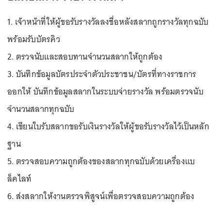
1. เจ้าหน้าที่ให้ผู้ขอรับรางวัลลงชื่อหลังสลากถูกรางวัลทุกฉบับ
พร้อมรับบัตรคิว
2. ตรวจนับและสอบทานจำนวนสลากให้ถูกต้อง
3. บันทึกข้อมูลบัตรประจำตัวประชาชน/บัตรที่ทางราชการ
ออกให้ บันทึกข้อมูลสลากในระบบจ่ายรางวัล พร้อมตรวจนับ
จำนวนสลากทุกฉบับ
4. เขียนใบรับสลากขอรับเงินรางวัลให้ผู้ขอรับรางวัลไว้เป็นหลัก
ฐาน
5. ตรวจสอบความถูกต้องของสลากทุกฉบับด้วยเครื่องแบ
ล็คไลท์
6. ส่งสลากให้งานตรวจพิสูจน์เพื่อตรวจสอบความถูกต้อง