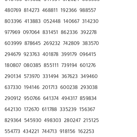
480769 814273 468811 192366 988557
803396 413883 052448 140667 314230
977969 097064 831451 862336 392278
603999 878645 269232 742809 383570
294679 923763 401878 399179 096415
180807 080385 855111 739194 601276
290134 573970 331494 367623 349460
637330 194146 201713 600238 293038
290912 950766 641374 494317 859834
642130 172670 611788 335239 156367
829364 545930 498303 280247 215125
554773 434221 744713 918156 162253