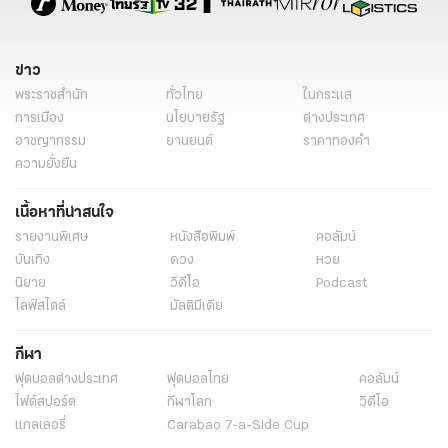
ตรวจหวย 16 พฤษภาคม 2569
ตรวจหวยวันนี้
หวยออกวันเสาร์
สถิติหวยออกวันเสาร์
16 พฤษภาคม 2569 หวยออกอะไร
ข่าว
พระราชสำนัก
ทั่วไทย
ในกระแส
การเมือง
นโยบายรัฐ
ต่างประเทศ
อาชญากรรม
ยานยนต์
ราคาทองคำ
ความยั่งยืน
เนื้อหาที่น่าสนใจ
รายงานพิเศษ
หนังสือพิมพ์
คอลัมน์
บันเทิง
ดวง
หวย
นิยาย
วิดีโอ
Podcast
ไลฟ์สไตล์
มัลติมีเดีย
กีฬา
ฟุตบอลต่่างประเทศ
ฟุตบอลไทย
คอลัมน์
ไฟต์สปอร์ต
กีฬาโลก
วิดีโอ
แกลเลอรี่
Carabao 7-a-Side Cup