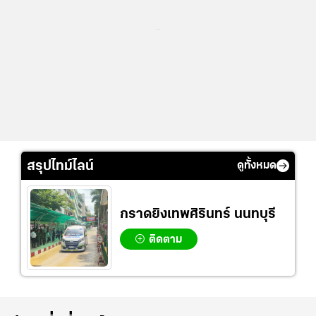
...
สรุปไทม์ไลน์
ดูทั้งหมด
กราดยิงเทพศิรินทร์ นนทบุรี
ติดตาม