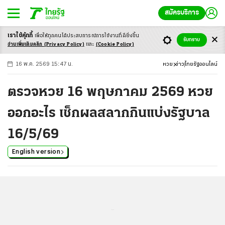
สมัครบริการ
เราใช้คุ้กกี้
เพื่อให้ทุกคนได้ประสบ
การณ์การใช้งานที่ดียิ่งขึ้น
+
ก
ก
-ก
รับทราบ
อ่านเพิ่มเติมคลิก
(Privacy Policy)
และ
(Cookie Policy)
16 พ.ค. 2569 15:47 น.
หวย
ข่าว
ไทยรัฐออนไลน์
ตรวจหวย 16 พฤษภาคม 2569 หวย
ออกอะไร เช็กผลสลากกินแบ่งรัฐบาล
16/5/69
English version
...