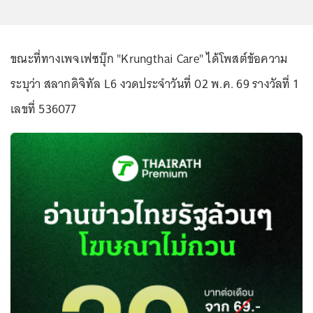
ขณะที่ทางเพจเฟซบุ๊ก "Krungthai Care" ได้โพสต์ข้อความ
ระบุว่า สลากดิจิทัล L6 งวดประจำวันที่ 02 พ.ค. 69 รางวัลที่ 1
เลขที่ 536077