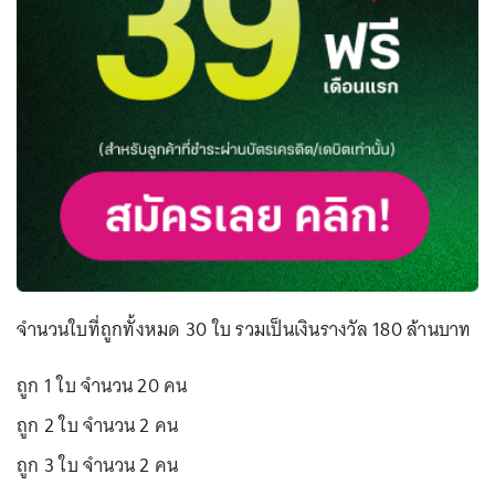
จำนวนใบที่ถูกทั้งหมด 30 ใบ รวมเป็นเงินรางวัล 180 ล้านบาท
ถูก 1 ใบ จำนวน 20 คน
ถูก 2 ใบ จำนวน 2 คน
ถูก 3 ใบ จำนวน 2 คน