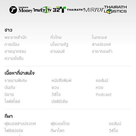
เลขเด็ด
เลขเด็ดไทยรัฐ
สลากดิจิทัล
ข่าว
พระราชสำนัก
ทั่วไทย
ในกระแส
การเมือง
นโยบายรัฐ
ต่างประเทศ
อาชญากรรม
ยานยนต์
ราคาทองคำ
ความยั่งยืน
เนื้อหาที่น่าสนใจ
รายงานพิเศษ
หนังสือพิมพ์
คอลัมน์
บันเทิง
ดวง
หวย
นิยาย
วิดีโอ
Podcast
ไลฟ์สไตล์
มัลติมีเดีย
กีฬา
ฟุตบอลต่่างประเทศ
ฟุตบอลไทย
คอลัมน์
ไฟต์สปอร์ต
กีฬาโลก
วิดีโอ