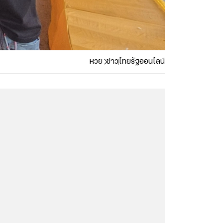
หวย
ข่าว
ไทยรัฐออนไลน์
...