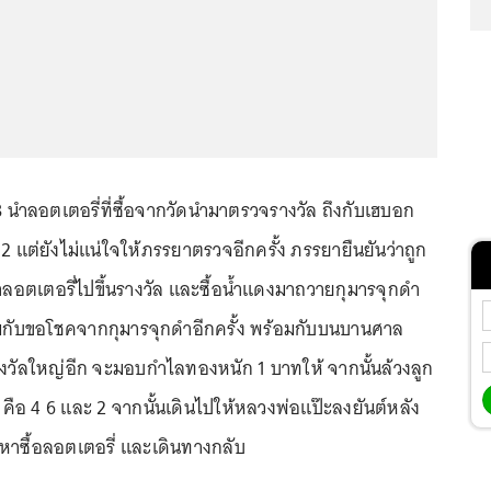
.68 นำลอตเตอรี่ที่ซื้อจากวัดนำมาตรวจรางวัล ถึงกับเฮบอก
่ 2 แต่ยังไม่แน่ใจให้ภรรยาตรวจอีกครั้ง ภรรยายืนยันว่าถูก
เอาลอตเตอรี่ไปขึ้นรางวัล และซื้อน้ำแดงมาถวายกุมารจุกดำ
ับขอโชคจากกุมารจุกดำอีกครั้ง พร้อมกับบนบานศาล
รางวัลใหญ่อีก จะมอบกำไลทองหนัก 1 บาทให้ จากนั้นล้วงลูก
ัว คือ 4 6 และ 2 จากนั้นเดินไปให้หลวงพ่อแป๊ะลงยันต์หลัง
ไปหาซื้อลอตเตอรี่ และเดินทางกลับ