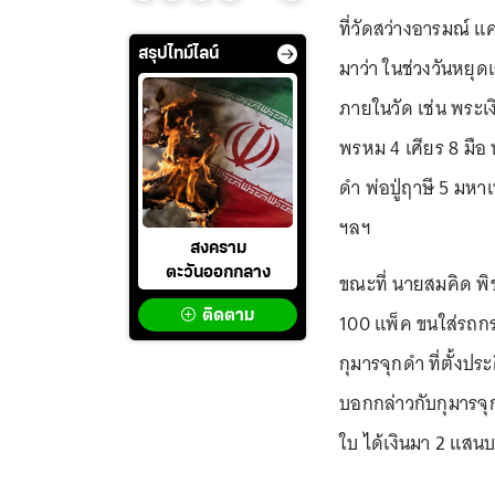
ที่วัดสว่างอารมณ์ แ
สรุปไทม์ไลน์
มาว่า ในช่วงวันหยุดเ
ภายในวัด เช่น พระ
พรหม 4 เศียร 8 มือ 
ดำ พ่อปู่ฤาษี 5 มหา
ฯลฯ
สงคราม
ตะวันออกกลาง
ขณะที่ นายสมคิด พิช
ติดตาม
100 แพ็ค ขนใส่รถกร
กุมารจุกดำ ที่ตั้งป
บอกกล่าวกับกุมารจุก
ใบ ได้เงินมา 2 แสน