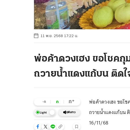
11 พ.ย. 2568 17:22 น.
พ่อค้าดวงเฮง ขอโชคกุมา
ถวายน้ำแดงแก้บน ติดใ
พ่อค้าดวงเฮง ขอโชค
+
ก
ก
-ก
ถวายน้ำแดงแก้บน ติด
ฟังข่าว
Light
16/11/68