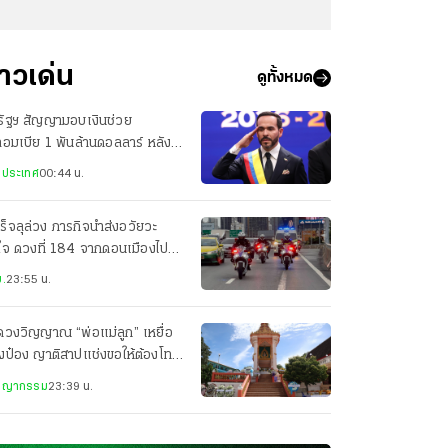
่าวเด่น
ดูทั้งหมด
รัฐฯ สัญญามอบเงินช่วย
อมเบีย 1 พันล้านดอลลาร์ หลัง
น.สาบานตน
งประเทศ
00:44 น.
ร็จลุล่วง ภารกิจนำส่งอวัยวะ
ใจ ดวงที่ 184 จากดอนเมืองไป
ศิริราช เพียง 22 นาที
.
23:55 น.
ดวงวิญญาณ “พ่อแม่ลูก” เหยื่อ
งป๋อง ญาติสาปแช่งขอให้ต้องโทษ
ะหาร
ชญากรรม
23:39 น.