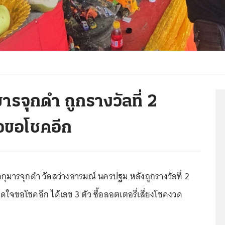
รจุกดำ ถูกรางวัลที่ 2
จขอโชคอีก
กุมารจุกดำ วัดสว่างอารมณ์ นครปฐม หลังถูกรางวัลที่ 2
ใจขอโชคอีก ได้เลข 3 ตัว ซื้อลอตเตอรี่เสี่ยงโชคงวด