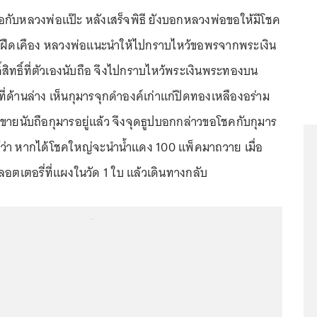
ือกับหลวงพ่อแป๊ะ หลังเสร็จพิธี ยังบอกหลวงพ่อขอให้มีโชค
้าฝืดเคือง หลวงพ่อแนะนำให้ไปกราบไหว้ขอพรจากพระเงิน
ิ์สิทธิ์ที่ตัวเองนับถือ จึงไปกราบไหว้พระเงินพระทองบน
ี่ด้านล่าง เห็นกุมารจุกดำองค์เก่าแก่ปิดทองเหลืองอร่าม
ายนับถือกุมารอยู่แล้ว จึงจุดธูปบอกกล่าวขอโชคกับกุมาร
้ว่า หากได้โชคใหญ่จะนำน้ำแดง 100 แพ็คมาถวาย เมื่อ
อลอตเตอรี่ที่แผงในวัด 1 ใบ แล้วเดินทางกลับ
...