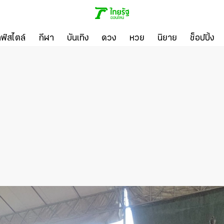
ลฟ์สไตล์
กีฬา
บันเทิง
ดวง
หวย
นิยาย
ช็อปปิ้ง