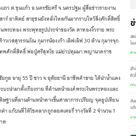
คแถว ต.ขุนแก้ว อ.นครชัยศรี จ.นครปฐม ผู้สื่อข่าวรายงาน
สาร์ อาทิตย์ สาธุชนยังหลั่งไหลกันมากราบไหว้สิ่งศักดิ์สิทธิ์
ข
เงินพระทอง พระพุทธรูปประจำของวัด ตาทองงิ้วราย พระ
สห
ท้าวเวสสุวรรณโณ กุมารน้องเก้า เลิฟเลิฟ 30 ล้าน กุมารจุก
โคล
เทพศักดิ์สิทธิ์ พ่อปู่ศรีสุทโธ แม่ย่าปทุมมา พญานาคราช
ปธ
ต่า
สำเ
ัยกูล อายุ 55 ปี ชาว จ.อุทัยธานี อาชีพค้าขาย ได้นำน้ำแดง
หัว
รพ.
กทม
ะบะนำมาตั้งเรียงราย ที่ด้านหน้าองค์พระเงินพระทองและ
ระดิษฐานที่ลานด้านหน้าทางขึ้นศาลาการเปรียญ จุดธูปเทียน
ส่ง
แก๊
ดำ แก้บนที่ให้โชคลาภถูกลอตเตอรี่ รางวัลที่ 2 จำนวน 1
ปร
อา
บาท