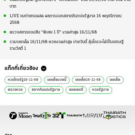
บาท
LIVE ชมถ่ายทอดสด ผลการออกสลากกินแบ่งรัฐบาล 16 พฤศจิกายน
2568
ตรวจสลากออมสิน "พิเศษ 1 ปี" งวดล่าสุด 16/11/68
รวมเลขเด็ด 16/11/68 หวยงวดล่าสุด บ่ายวันนี้ ลุ้นใครจะได้เป็นเศรษฐี
รางวัลที่ 1
แท็กที่เกี่ยวข้อง
หวยไทยรัฐ16-11-68
เลขเด็ดงวดนี้
เลขเด็ด16-11-68
เลขเด็ด
ตรวจหวย
สลากกินแบ่งรัฐบาล
ลอตเตอรี่
หวยรัฐบาล
เลขเด็ด 16 พ.ย. 68
หวย 16 พ.ย. 68
หวย
หลวงพ่อสมหวัง
วัดกลางบางพระ
นครปฐม