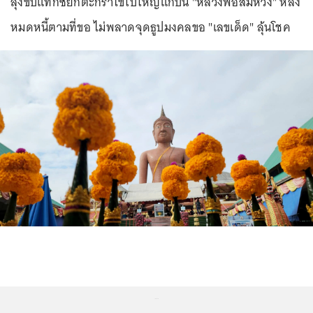
ลุงขับแท็กซี่ยกตะกร้าไข่ใบใหญ่แก้บน "หลวงพ่อสมหวัง" หลัง
หมดหนี้ตามที่ขอ ไม่พลาดจุดธูปมงคลขอ "เลขเด็ด" ลุ้นโชค
...