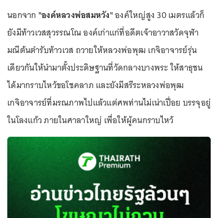
นอกจาก
"องค์หลวงพ่อสมหวัง"
องค์ใหญ่สูง 30 เมตรแล้วก็
ยังมีท้าวเวสสุวรรณโณ องค์เก่าแก่ที่อดีตเจ้าอาวาสวัดจุฬา
มณีต้นตำรับท้าวเวส ถวายให้หลวงพ่อพุฒ เกจิอาจารย์รุ่น
เดียวกันให้นำมาตั้งประดิษฐานที่วัดกลางบางพระ ให้สาธุชน
ได้มากราบไหว้ขอโชคลาภ และยังมีสรีระหลวงพ่อพุฒ
เกจิอาจารย์ที่มรณภาพไปแล้วแต่ศพท่านไม่เน่าเปื่อย บรรจุอยู่
ในโลงแก้ว ภายในศาลาใหญ่ เพื่อให้ผู้คนกราบไหว้