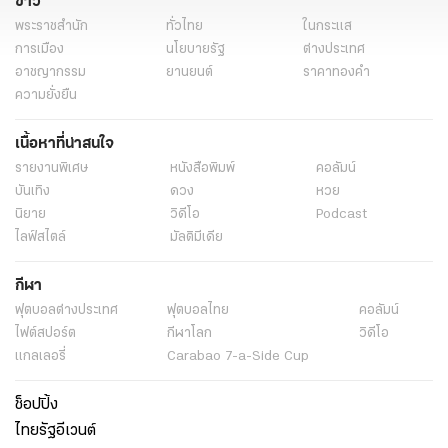
ข่าว
พระราชสำนัก
ทั่วไทย
ในกระแส
การเมือง
นโยบายรัฐ
ต่างประเทศ
อาชญากรรม
ยานยนต์
ราคาทองคำ
ความยั่งยืน
เนื้อหาที่น่าสนใจ
รายงานพิเศษ
หนังสือพิมพ์
คอลัมน์
บันเทิง
ดวง
หวย
นิยาย
วิดีโอ
Podcast
ไลฟ์สไตล์
มัลติมีเดีย
กีฬา
ฟุตบอลต่่างประเทศ
ฟุตบอลไทย
คอลัมน์
ไฟต์สปอร์ต
กีฬาโลก
วิดีโอ
แกลเลอรี่
Carabao 7-a-Side Cup
ช็อปปิ้ง
ไทยรัฐอีเวนต์