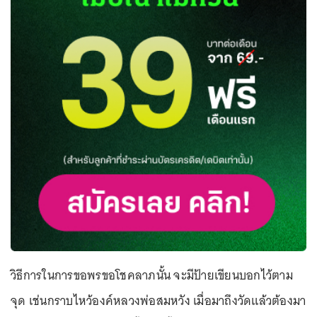
วิธีการในการขอพรขอโชคลาภนั้น จะมีป้ายเขียนบอกไว้ตาม
จุด เช่นกราบไหว้องค์หลวงพ่อสมหวัง เมื่อมาถึงวัดแล้วต้องมา