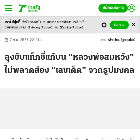
สมัครบริการ
เราใช้คุ้กกี้
เพื่อให้ทุกคนได้ประสบ
การณ์การใช้งานที่ดียิ่งขึ้น
+
ก
ก
-ก
รับทราบ
อ่านเพิ่มเติมคลิก
(Privacy Policy)
และ
(Cookie Policy)
7 พ.ย. 2568 22:21 น.
หวย
ข่าว
ไทยรัฐออนไลน์
ลุงขับแท็กซี่แก้บน "หลวงพ่อสมหวัง"
ไม่พลาดส่อง "เลขเด็ด" จากธูปมงคล
...