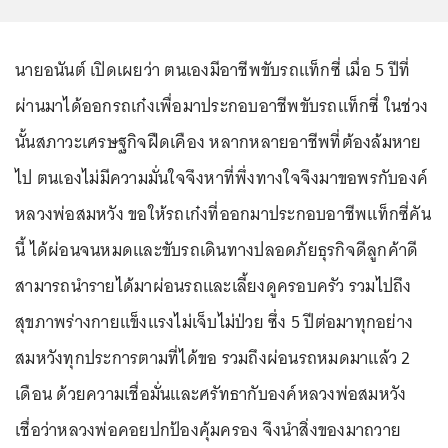
นายอนันต์ เปิดเผยว่า ตนเองมีอาชีพขับรถแท็กซี่ เมื่อ 5 ปีที่
ผ่านมาได้ออกรถเก๋งเพื่อมาประกอบอาชีพขับรถแท็กซี่ ในช่วง
นั้นสภาวะเศรษฐกิจฝืดเคือง หลากหลายอาชีพที่ต้องล้มหาย
ไป ตนเองไม่มีความมั่นใจจึงหาที่พึ่งทางใจจึงมาขอพรกับองค์
หลวงพ่อสมหวัง ขอให้รถเก๋งที่ออกมาประกอบอาชีพแท็กซี่คัน
นี้ ได้ผ่อนจนหมดและขับรถเดินทางปลอดภัยธุรกิจดีลูกค้าดี
สามารถนำรายได้มาผ่อนรถและเลี้ยงดูครอบครัว รวมไปถึง
สุขภาพร่างกายแข็งแรงไม่เจ็บไม่ป่วย ซึ่ง 5 ปีต่อมาทุกอย่าง
สมหวังทุกประการตามที่ได้ขอ รวมถึงผ่อนรถหมดมาแล้ว 2
เดือน ด้วยความเชื่อมั่นและศรัทธากับองค์หลวงพ่อสมหวัง
เชื่อว่าหลวงพ่อคอยปกป้องคุ้มครอง จึงนำสิ่งของมาถวาย