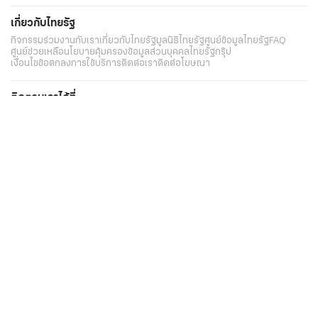
เกี่ยวกับไทยรัฐ
กิจกรรม
ร่วมงานกับเรา
เกี่ยวกับไทยรัฐ
มูลนิธิไทยรัฐ
ศูนย์ข้อมูลไทยรัฐ
FAQ
ศูนย์ช่วยเหลือ
นโยบายคุ้มครองข้อมูลส่วนบุคคลไทยรัฐกรุ๊ป
เงื่อนไขข้อตกลงการใช้บริการ
ติดต่อเรา
ติดต่อโฆษณา
ติดตามเราได้ที่
Application
My THAIRATH