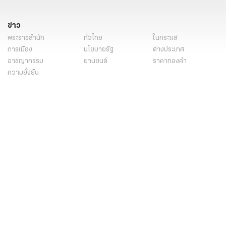
ข่าว
พระราชสำนัก
ทั่วไทย
ในกระแส
การเมือง
นโยบายรัฐ
ต่างประเทศ
อาชญากรรม
ยานยนต์
ราคาทองคำ
ความยั่งยืน
เนื้อหาที่น่าสนใจ
รายงานพิเศษ
หนังสือพิมพ์
คอลัมน์
บันเทิง
ดวง
หวย
นิยาย
วิดีโอ
Podcast
ไลฟ์สไตล์
มัลติมีเดีย
กีฬา
ฟุตบอลต่่างประเทศ
ฟุตบอลไทย
คอลัมน์
ไฟต์สปอร์ต
กีฬาโลก
วิดีโอ
แกลเลอรี่
Carabao 7-a-Side Cup