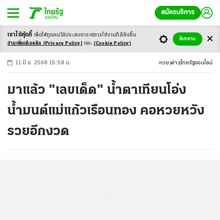
สมัครบริการ
เราใช้คุ้กกี้
เพื่อให้ทุกคนได้ประสบ
การณ์การใช้งานที่ดียิ่งขึ้น
+
ก
ก
-ก
รับทราบ
อ่านเพิ่มเติมคลิก
(Privacy Policy)
และ
(Cookie Policy)
11 มิ.ย. 2568 15:58 น.
หวย
ข่าว
ไทยรัฐออนไลน์
มาแล้ว "เลขเด็ด" น้ำตาเทียนโอ่ง
น้ำมนต์แม่แก้วเรือนทอง คอหวยหวัง
รวยอีกงวด
...