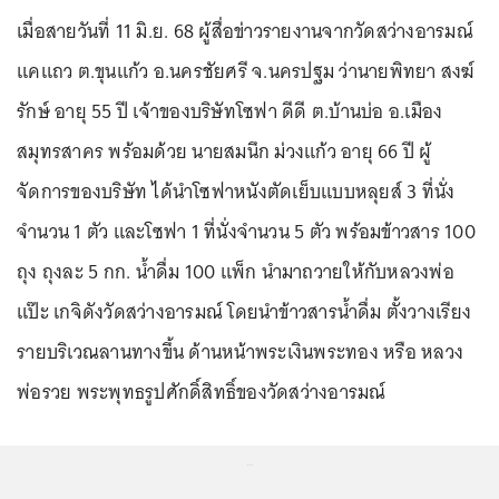
เมื่อสายวันที่ 11 มิ.ย. 68 ผู้สื่อข่าวรายงานจากวัดสว่างอารมณ์
แคแถว ต.ขุนแก้ว อ.นครชัยศรี จ.นครปฐม ว่านายพิทยา สงฆ์
รักษ์ อายุ 55 ปี เจ้าของบริษัทโซฟา ดีดี ต.บ้านบ่อ อ.เมือง
สมุทรสาคร พร้อมด้วย นายสมนึก ม่วงแก้ว อายุ 66 ปี ผู้
จัดการของบริษัท ได้นำโซฟาหนังตัดเย็บแบบหลุยส์ 3 ที่นั่ง
จำนวน 1 ตัว และโซฟา 1 ที่นั่งจำนวน 5 ตัว พร้อมข้าวสาร 100
ถุง ถุงละ 5 กก. น้ำดื่ม 100 แพ็ก นำมาถวายให้กับหลวงพ่อ
แป๊ะ เกจิดังวัดสว่างอารมณ์ โดยนำข้าวสารน้ำดื่ม ตั้งวางเรียง
รายบริเวณลานทางขึ้น ด้านหน้าพระเงินพระทอง หรือ หลวง
พ่อรวย พระพุทธรูปศักดิ์สิทธิ์ของวัดสว่างอารมณ์
...