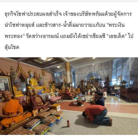
ธุรกิจโซฟาประสบผลสำเร็จ เจ้าของบริษัทพร้อมด้วยผู้จัดการ
นำโซฟาหลุยส์ และข้าวสาร-น้ำดื่มมาถวายแก้บน "พระเงิน
พระทอง" วัดสว่างอารมณ์ แถมยังได้เขย่าเซียมซี "เลขเด็ด" ไป
ลุ้นโชค