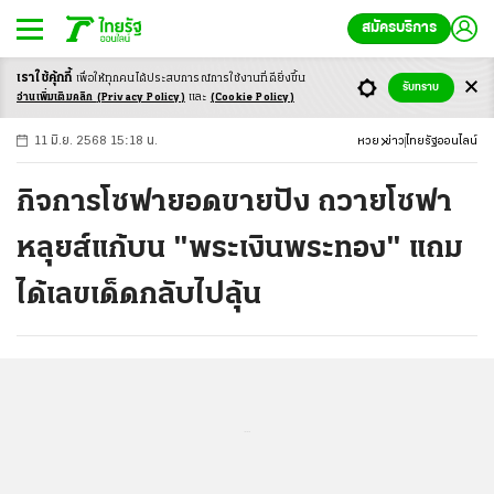
สมัครบริการ
เราใช้คุ้กกี้
เพื่อให้ทุกคนได้ประสบ
การณ์การใช้งานที่ดียิ่งขึ้น
+
ก
ก
-ก
รับทราบ
อ่านเพิ่มเติมคลิก
(Privacy Policy)
และ
(Cookie Policy)
11 มิ.ย. 2568 15:18 น.
หวย
ข่าว
ไทยรัฐออนไลน์
กิจการโซฟายอดขายปัง ถวายโซฟา
หลุยส์แก้บน "พระเงินพระทอง" แถม
ได้เลขเด็ดกลับไปลุ้น
...