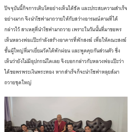
ปัจจุบันนี้กิจการเติบโตอย่างเห็นได้ชัด และประสบความสำเร็จ
อย่างมาก จึงนำโซฟามาถวายให้กับสว่างอารมณ์ตามที่ได้
กล่าวไว้ สาเหตุที่นำโซฟามาถวาย เพราะในวันนั้นที่มาขอพร
เห็นหลวงพ่อแป๊ะกำลังสร้างอาคารที่พักสงฆ์ เพื่อให้คณะสงฆ์
ชั้นผู้ใหญ่ที่มาเยี่ยมวัดได้พักผ่อน และพูดคุยกันส่วนตัว ซึ่ง
เห็นว่ายังไม่มีอุปกรณ์ใดเลย จึงบอกกล่าวกับหลวงพ่อแป๊ะว่า
ได้ขอพรพระเงินพระทอง หากสำเร็จก็จะนำโซฟาหลุยส์มา
ถวายชุดใหญ่