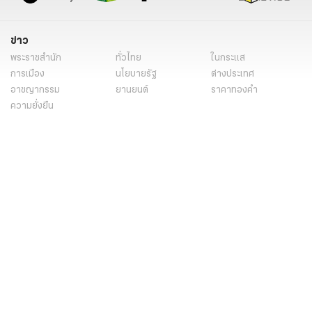
ข่าว
พระราชสำนัก
ทั่วไทย
ในกระแส
การเมือง
นโยบายรัฐ
ต่างประเทศ
อาชญากรรม
ยานยนต์
ราคาทองคำ
ความยั่งยืน
เนื้อหาที่น่าสนใจ
รายงานพิเศษ
หนังสือพิมพ์
คอลัมน์
บันเทิง
ดวง
หวย
นิยาย
วิดีโอ
Podcast
ไลฟ์สไตล์
มัลติมีเดีย
กีฬา
ฟุตบอลต่่างประเทศ
ฟุตบอลไทย
คอลัมน์
ไฟต์สปอร์ต
กีฬาโลก
วิดีโอ
แกลเลอรี่
Carabao 7-a-Side Cup