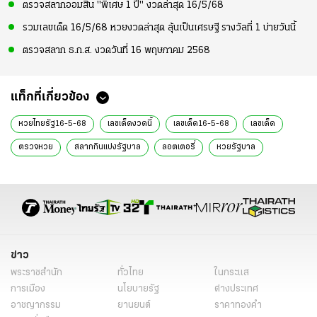
ตรวจสลากออมสิน "พิเศษ 1 ปี" งวดล่าสุด 16/5/68
รวมเลขเด็ด 16/5/68 หวยงวดล่าสุด ลุ้นเป็นเศรษฐี รางวัลที่ 1 บ่ายวันนี้
ตรวจสลาก ธ.ก.ส. งวดวันที่ 16 พฤษภาคม 2568
แท็กที่เกี่ยวข้อง
หวยไทยรัฐ16-5-68
เลขเด็ดงวดนี้
เลขเด็ด16-5-68
เลขเด็ด
ตรวจหวย
สลากกินแบ่งรัฐบาล
ลอตเตอรี่
หวยรัฐบาล
เลขเด็ด 16 พ.ค. 68
หวย 16 พ.ค. 68
ไอ้ไข่
หวย
ข่าว
พระราชสำนัก
ทั่วไทย
ในกระแส
การเมือง
นโยบายรัฐ
ต่างประเทศ
อาชญากรรม
ยานยนต์
ราคาทองคำ