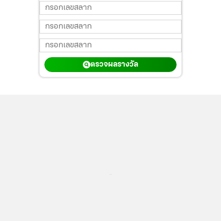
ตรวจผลรางวัล
...