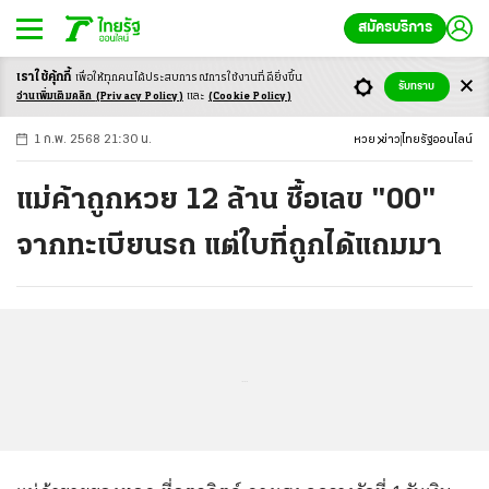
สมัครบริการ
เราใช้คุ้กกี้
เพื่อให้ทุกคนได้ประสบ
การณ์การใช้งานที่ดียิ่งขึ้น
+
ก
ก
-ก
รับทราบ
อ่านเพิ่มเติมคลิก
(Privacy Policy)
และ
(Cookie Policy)
1 ก.พ. 2568 21:30 น.
หวย
ข่าว
ไทยรัฐออนไลน์
แม่ค้าถูกหวย 12 ล้าน ซื้อเลข "00"
จากทะเบียนรถ แต่ใบที่ถูกได้แถมมา
...