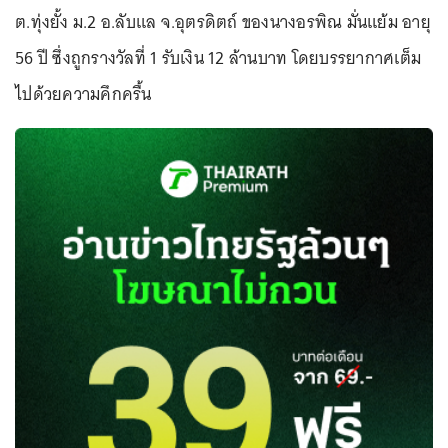
ต.ทุ่งยั้ง ม.2 อ.ลับแล จ.อุตรดิตถ์ ของนางอรพิณ มั่นแย้ม อายุ
56 ปี ซึ่งถูกรางวัลที่ 1 รับเงิน 12 ล้านบาท โดยบรรยากาศเต็ม
ไปด้วยความคึกครื้น