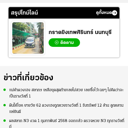
สรุปไทม์ไลน์
ดูทั้งหมด
กราดยิงเทพศิรินทร์ นนทบุรี
ติดตาม
ข่าวที่เกี่ยวข้อง
แม่ค้าดวงเฮง สลากฯ เหลือชุดสุดท้ายเลขไม่สวย เลยซื้อไว้เฉยๆ ไม่คิดว่าจะ
เป็นรางวัลที่ 1
ฝันให้โชค ยายวัย 62 ดวงเฮงถูกหวยรางวัลที่ 1 รับทรัพย์ 12 ล้าน ลูกหลาน
แห่ยินดี
ผลสลาก N3 งวด 1 กุมภาพันธ์ 2568 ออกแล้ว ตรวจหวย N3 ทุกรางวัลที่
นี่