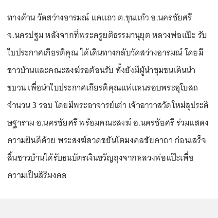
ทางด้าน วัดสว่างอารมณ์ แคแถว ต.ขุนแก้ว อ.นครชัยศรี
จ.นครปฐม หลังจากที่พระครูยติธรรมานุยุต หลวงพ่อแป๊ะ รับ
ใบประกาศเกียรติคุณ ได้เดินทางกลับวัดสว่างอารมณ์ โดยมี
ชาวบ้านและคณะสงฆ์รอต้อนรับ ทั้งยังมีผู้นำชุมชนเดินนำ
ขบวน เพื่อนำใบประกาศเกียรติคุณแห่แหนรอบพระอุโบสถ
จำนวน 3 รอบ โดยมีพระอาจารย์เต่า เจ้าอาวาสวัดใหม่สุประดิ
ษฐาราม อ.นครชัยศรี พร้อมคณะสงฆ์ อ.นครชัยศรี ร่วมแสดง
ความยินดีด้วย พระสงฆ์สวดชยันโตมงคลชัยคาถา ก่อนเสร็จ
สิ้นชาวบ้านได้รับธนบัตรเงินขวัญถุงจากหลวงพ่อแป๊ะเพื่อ
ความเป็นสิริมงคล
...