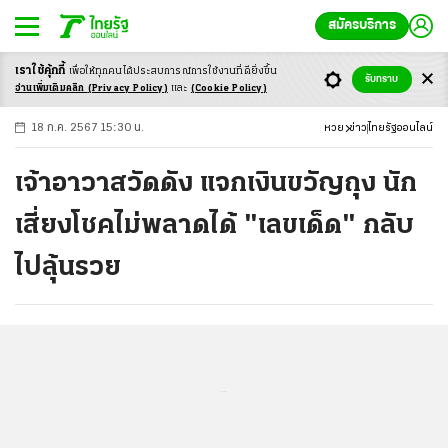
สมัครบริการ
เราใช้คุ้กกี้
เพื่อให้ทุกคนได้ประสบ
การณ์การใช้งานที่ดียิ่งขึ้น
+
ก
ก
-ก
รับทราบ
อ่านเพิ่มเติมคลิก
(Privacy Policy)
และ
(Cookie Policy)
18 ก.ค. 2567 15:30 น.
หวย
ข่าว
ไทยรัฐออนไลน์
เจ้าอาวาสวัดดัง แจกเงินขวัญถุง นัก
เสี่ยงโชคไม่พลาดได้ "เลขเด็ด" กลับ
ไปลุ้นรวย
...