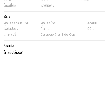
นิยาย
วิดีโอ
Podcast
ไลฟ์สไตล์
มัลติมีเดีย
กีฬา
ฟุตบอลต่่างประเทศ
ฟุตบอลไทย
คอลัมน์
ไฟต์สปอร์ต
กีฬาโลก
วิดีโอ
แกลเลอรี่
Carabao 7-a-Side Cup
ช็อปปิ้ง
ไทยรัฐอีเวนต์
เกี่ยวกับไทยรัฐ
กิจกรรม
ร่วมงานกับเรา
เกี่ยวกับไทยรัฐ
มูลนิธิไทยรัฐ
ศูนย์ข้อมูลไทยรัฐ
FAQ
ศูนย์ช่วยเหลือ
นโยบายคุ้มครองข้อมูลส่วนบุคคลไทยรัฐกรุ๊ป
เงื่อนไขข้อตกลงการใช้บริการ
ติดต่อเรา
ติดต่อโฆษณา
ติดตามเราได้ที่