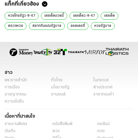
แท็กที่เกี่ยวข้อง
หวยไทยรัฐ1-8-67
เลขเด็ดงวดนี้
เลขเด็ด1-8-67
เลขเด็ด
ตรวจหวย
สลากกินแบ่งรัฐบาล
ลอตเตอรี่
หวยรัฐบาล
เลขเด็ด 1 ส.ค. 67
หวย 1 ส.ค. 67
วัดสว่างอารมณ์
ข่าววันนี้
หวย
ข่าว
พระราชสำนัก
ทั่วไทย
ในกระแส
การเมือง
นโยบายรัฐ
ต่างประเทศ
อาชญากรรม
ยานยนต์
ราคาทองคำ
ความยั่งยืน
เนื้อหาที่น่าสนใจ
รายงานพิเศษ
หนังสือพิมพ์
คอลัมน์
บันเทิง
ดวง
หวย