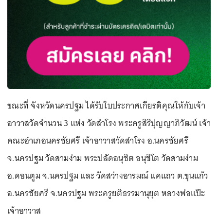
ขณะที่ จังหวัดนครปฐม ได้รับใบประกาศเกียรติคุณให้กับเจ้า
อาวาสวัดจำนวน 3 แห่ง วัดสำโรง พระครูสิริปุญญาภิวัฒน์ เจ้า
คณะอำเภอนครชัยศรี เจ้าอาวาสวัดสำโรง อ.นครชัยศรี
จ.นครปฐม วัดสามง่าม พระปลัดอนุชิต อนุชิโต วัดสามง่าม
อ.ดอนตูม จ.นครปฐม และ วัดสว่างอารมณ์ แคแถว ต.ขุนแก้ว
อ.นครชัยศรี จ.นครปฐม พระครูยติธรรมานุยุต หลวงพ่อแป๊ะ
เจ้าอาวาส