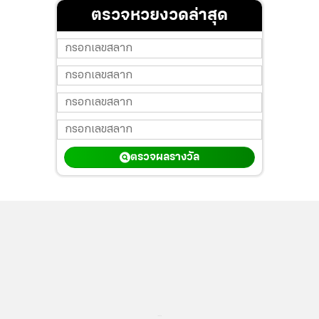
ตรวจหวยงวดล่าสุด
ตรวจผลรางวัล
...