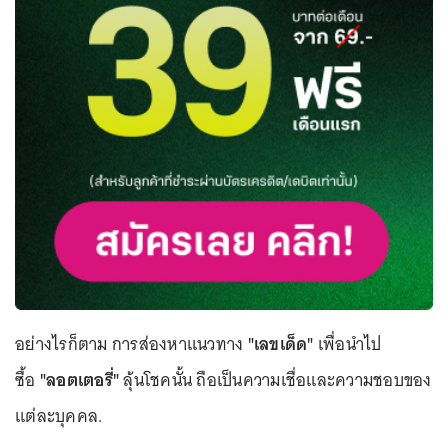
อย่างไรก็ตาม การส่องหาแนวทาง
"เลขเด็ด"
เพื่อนำไป
ซื้อ
"ลอตเตอรี่"
ลุ้นโชคนั้น ถือเป็นความเชื่อและความชอบของ
แต่ละบุคคล.