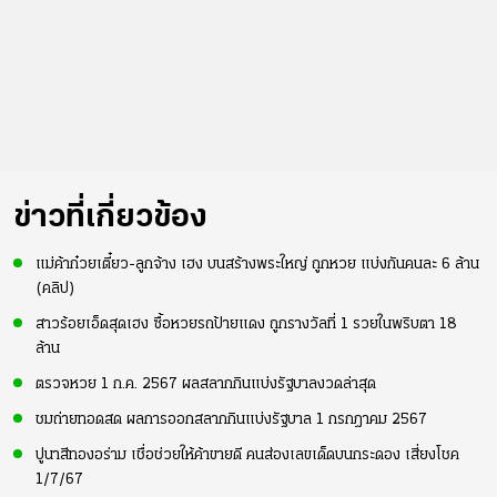
ข่าวที่เกี่ยวข้อง
แม่ค้าก๋วยเตี๋ยว-ลูกจ้าง เฮง บนสร้างพระใหญ่ ถูกหวย แบ่งกันคนละ 6 ล้าน
(คลิป)
สาวร้อยเอ็ดสุดเฮง ซื้อหวยรถป้ายแดง ถูกรางวัลที่ 1 รวยในพริบตา 18
ล้าน
ตรวจหวย 1 ก.ค. 2567 ผลสลากกินแบ่งรัฐบาลงวดล่าสุด
ชมถ่ายทอดสด ผลการออกสลากกินแบ่งรัฐบาล 1 กรกฎาคม 2567
ปูนาสีทองอร่าม เชื่อช่วยให้ค้าขายดี คนส่องเลขเด็ดบนกระดอง เสี่ยงโชค
1/7/67