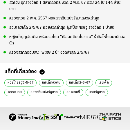
สุดเฮง ถูกรางวัลที่ 1 สลากดิจิทัล งวด 2 พ.ค. 67 รวม 24 ใบ 144 ล้าน
บาท
ตรวจหวย 2 พ.ค. 2567 ผลสลากกินแบ่งรัฐบาลงวดล่าสุด
รวมเลขเด็ด 2/5/67 หวยงวดล่าสุด ลุ้นเป็นเศรษฐี รางวัลที่ 1 บ่ายนี้
หญิงทำบุญวันเกิด พร้อมขอโชค "เรือตะเคียนโบราณ" ร่ำลือให้โชคมานักต่อ
นัก
ตรวจสลากออมสิน "พิเศษ 2 ปี" งวดล่าสุด 2/5/67
แท็กที่เกี่ยวข้อง
หวยไทยรัฐ2-5-67
เลขเด็ดงวดนี้
เลขเด็ด2-5-67
เลขเด็ด
ตรวจหวย
สลากกินแบ่งรัฐบาล
ลอตเตอรี่
หวยรัฐบาล
เลขเด็ด 2 พ.ค. 67
หวย 2 พ.ค. 67
เจ้าแม่ตะเคียน
อาศรมฤาษีเณร
เลขเด็ดฤาษีเณร
วัดสว่างอารมณ์
คําชะโนด
สถิติหวย
แม่น้ำหนึ่ง
เจ๊ฟองเบียร์
ไอ้ไข่
ท้าวเวสสุวรรณ
หวย