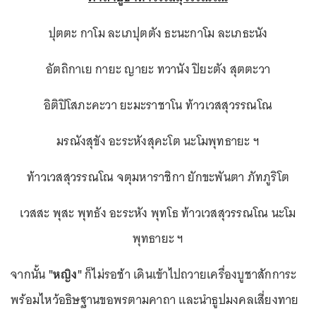
ปุตตะ กาโม ละเภปุตตัง ธะนะกาโม ละเภธะนัง
อัตถิกาเย กายะ ญายะ ทวานัง ปิยะตัง สุตตะวา
อิติปิโสภะคะวา ยะมะราชาโน ท้าวเวสสุวรรณโณ
มรณังสุขัง อะระหังสุคะโต นะโมพุทธายะ ฯ
ท้าวเวสสุวรรณโณ จตุมหาราชิกา ยักขะพันตา ภัทภูริโต
เวสสะ พุสะ พุทธัง อะระหัง พุทโธ ท้าวเวสสุวรรณโณ นะโม
พุทธายะ ฯ
จากนั้น
"หญิง"
ก็ไม่รอช้า เดินเข้าไปถวายเครื่องบูชาสักการะ
พร้อมไหว้อธิษฐานขอพรตามคาถา และนำธูปมงคลเสี่ยงทาย