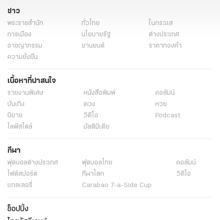
ข่าว
พระราชสำนัก
ทั่วไทย
ในกระแส
การเมือง
นโยบายรัฐ
ต่างประเทศ
อาชญากรรม
ยานยนต์
ราคาทองคำ
ความยั่งยืน
เนื้อหาที่น่าสนใจ
รายงานพิเศษ
หนังสือพิมพ์
คอลัมน์
บันเทิง
ดวง
หวย
นิยาย
วิดีโอ
Podcast
ไลฟ์สไตล์
มัลติมีเดีย
กีฬา
ฟุตบอลต่่างประเทศ
ฟุตบอลไทย
คอลัมน์
ไฟต์สปอร์ต
กีฬาโลก
วิดีโอ
แกลเลอรี่
Carabao 7-a-Side Cup
ช็อปปิ้ง