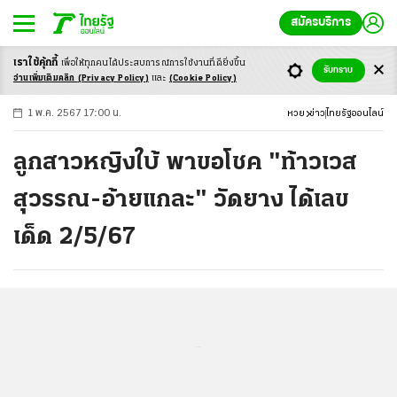
สมัครบริการ
เราใช้คุ้กกี้
เพื่อให้ทุกคนได้ประสบ
การณ์การใช้งานที่ดียิ่งขึ้น
+
ก
ก
-ก
รับทราบ
อ่านเพิ่มเติมคลิก
(Privacy Policy)
และ
(Cookie Policy)
1 พ.ค. 2567 17:00 น.
หวย
ข่าว
ไทยรัฐออนไลน์
ลูกสาวหญิงใบ้ พาขอโชค "ท้าวเวส
สุวรรณ-อ้ายแกละ" วัดยาง ได้เลข
เด็ด 2/5/67
...