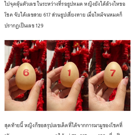
ไปจุดลุ้นตัวเลข ในระหว่างที่รอธูปหมด หญิงยังได้ล้วงไหขอ
โชค จับได้เลขสวย 617 ส่วนธูปเสี่ยงทาย เมื่อไหม้จนหมดก็
ปรากฏเป็นเลข 129
สุดท้ายนี้ หญิงก็ขอสรุปเลขเด็ดที่ได้จากการมามูของโชคที่