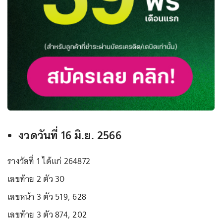
งวดวันที่ 16 มิ.ย. 2566
รางวัลที่ 1 ได้แก่ 264872
เลขท้าย 2 ตัว 30
เลขหน้า 3 ตัว 519, 628
เลขท้าย 3 ตัว 874, 202