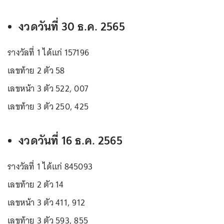
งวดวันที่ 30 ธ.ค. 2565
รางวัลที่ 1 ได้แก่ 157196
เลขท้าย 2 ตัว 58
เลขหน้า 3 ตัว 522, 007
เลขท้าย 3 ตัว 250, 425
งวดวันที่ 16 ธ.ค. 2565
รางวัลที่ 1 ได้แก่ 845093
เลขท้าย 2 ตัว 14
เลขหน้า 3 ตัว 411, 912
เลขท้าย 3 ตัว 593, 855