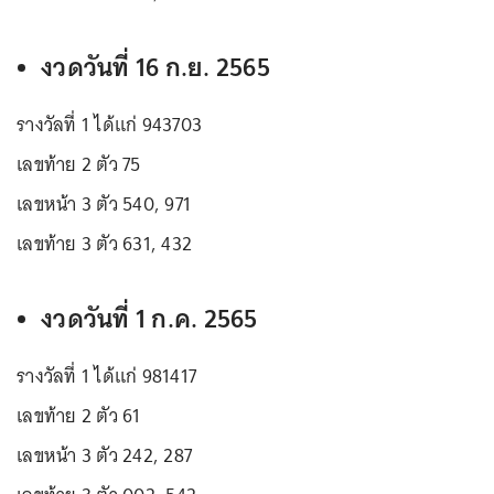
งวดวันที่ 16 ก.ย. 2565
รางวัลที่ 1 ได้แก่ 943703
เลขท้าย 2 ตัว 75
เลขหน้า 3 ตัว 540, 971
เลขท้าย 3 ตัว 631, 432
งวดวันที่ 1 ก.ค. 2565
รางวัลที่ 1 ได้แก่ 981417
เลขท้าย 2 ตัว 61
เลขหน้า 3 ตัว 242, 287