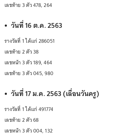
เลขท้าย 3 ตัว 478, 264
วันที่ 16 ต.ค. 2563
รางวัลที่ 1 ได้แก่ 286051
เลขท้าย 2 ตัว 38
เลขหน้า 3 ตัว 189, 464
เลขท้าย 3 ตัว 045, 980
วันที่ 17 ม.ค. 2563 (เลื่อนวันครู)
รางวัลที่ 1 ได้แก่ 491774
เลขท้าย 2 ตัว 68
เลขหน้า 3 ตัว 004, 132