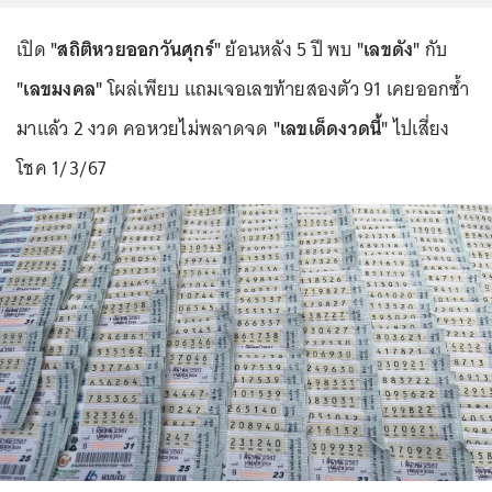
เปิด
"สถิติหวยออกวันศุกร์"
ย้อนหลัง 5 ปี พบ
"เลขดัง"
กับ
"เลขมงคล"
โผล่เพียบ แถมเจอเลขท้ายสองตัว 91 เคยออกซ้ำ
มาแล้ว 2 งวด คอหวยไม่พลาดจด
"เลขเด็ดงวดนี้"
ไปเสี่ยง
โชค 1/3/67