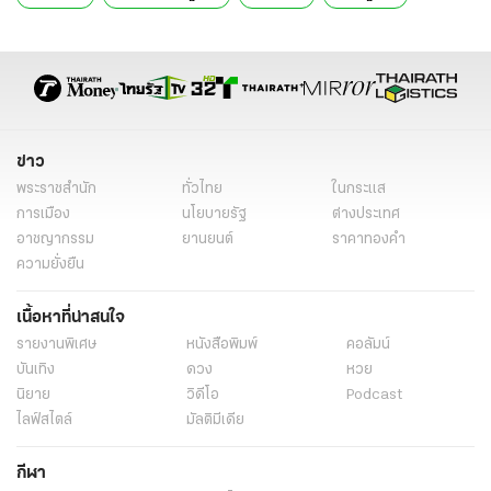
เลขเด็ด 1 มี.ค. 67
หวย 1 มี.ค. 67
สถิติหวยออกวันศุกร์
สถิติหวยย้อนหลัง
สถิติหวย
ข่าววันนี้
หวย
ข่าว
พระราชสำนัก
ทั่วไทย
ในกระแส
การเมือง
นโยบายรัฐ
ต่างประเทศ
อาชญากรรม
ยานยนต์
ราคาทองคำ
ความยั่งยืน
เนื้อหาที่น่าสนใจ
รายงานพิเศษ
หนังสือพิมพ์
คอลัมน์
บันเทิง
ดวง
หวย
นิยาย
วิดีโอ
Podcast
ไลฟ์สไตล์
มัลติมีเดีย
กีฬา