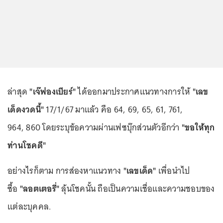
ล่าสุด
"เจ๊ฟองเบียร์"
ได้ออกมาประกาศแนวทางการให้
"เลข
เด็ดงวดนี้"
17/1/67 มาแล้ว คือ 64, 69, 65, 61, 761,
964, 860 โดยระบุข้อความผ่านเฟซบุ๊กส่วนตัวอีกว่า
"ขอให้ทุก
ท่านโชคดี"
อย่างไรก็ตาม การส่องหาแนวทาง
"เลขเด็ด"
เพื่อนำไป
ซื้อ
"ลอตเตอรี่"
ลุ้นโชคนั้น ถือเป็นความเชื่อและความชอบของ
แต่ละบุคคล.