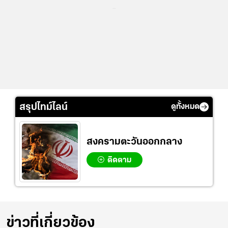
...
สรุปไทม์ไลน์
ดูทั้งหมด
สงครามตะวันออกกลาง
ติดตาม
ข่าวที่เกี่ยวข้อง