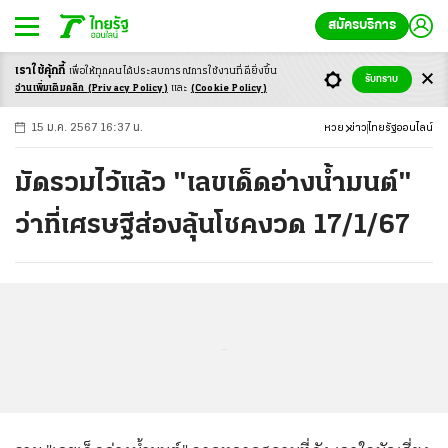
สมัครบริการ
เราใช้คุ้กกี้
เพื่อให้ทุกคนได้ประสบ
การณ์การใช้งานที่ดียิ่งขึ้น
+
ก
ก
-ก
รับทราบ
อ่านเพิ่มเติมคลิก
(Privacy Policy)
และ
(Cookie Policy)
15 ม.ค. 2567 16:37 น.
หวย
ข่าว
ไทยรัฐออนไลน์
มัดรวมไว้แล้ว "เลขเด็ดอ่างน้ำมนต์"
ว่าที่เศรษฐีส่องลุ้นโชคงวด 17/1/67
...