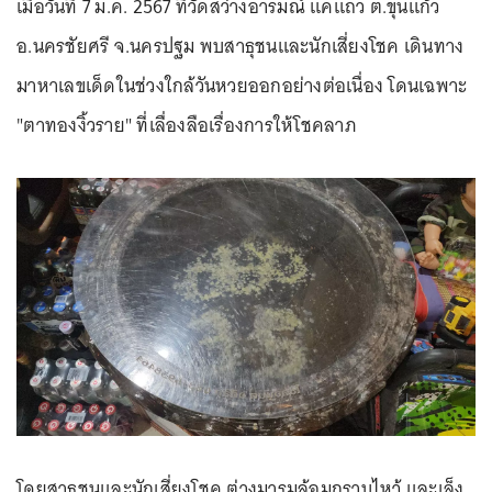
เมื่อวันที่ 7 ม.ค. 2567 ที่วัดสว่างอารมณ์ แคแถว ต.ขุนแก้ว
อ.นครชัยศรี จ.นครปฐม พบสาธุชนและนักเสี่ยงโชค เดินทาง
มาหาเลขเด็ดในช่วงใกล้วันหวยออกอย่างต่อเนื่อง โดนเฉพาะ
"ตาทองงิ้วราย" ที่เลื่องลือเรื่องการให้โชคลาภ
โดยสาธุชนและนักเสี่ยงโชค ต่างมารุมล้อมกราบไหว้ และเล็ง