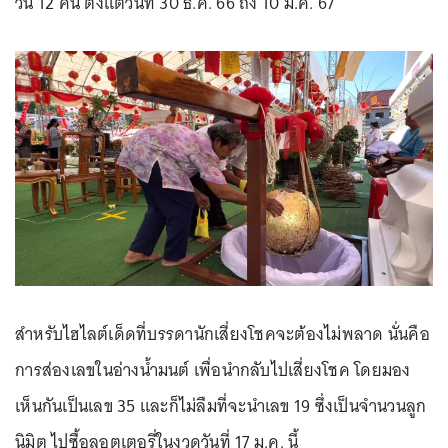
วัน 12 คืน ตั้งแต่วันที่ 30 ธ.ค. 66 ถึง 10 ม.ค. 67
สำหรับไฮไลต์เด็ดที่บรรดานักเสี่ยงโชคจะต้องไม่พลาด นั่นคือ
การส่องเลขในอ่างน้ำมนต์ เพื่อนำกลับไปเสี่ยงโชค โดยมอง
เห็นกันเป็นเลข 35 และก็ไม่ลืมที่จะนำเลข 19 ซึ่งเป็นจำนวนลูก
นิมิต ไปซื้อลอตเตอรี่ในงวดวันที่ 17 ม.ค. นี้