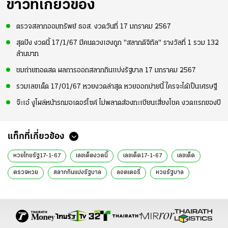
ข่าวที่เกี่ยวข้อง
ตรวจสลากออมทรัพย์ ธอส. งวดวันที่ 17 มกราคม 2567
สุดปัง งวดนี้ 17/1/67 มีคนดวงเฮงถูก "สลากดิจิทัล" รางวัลที่ 1 รวม 132
ล้านบาท
ชมถ่ายทอดสด ผลการออกสลากกินแบ่งรัฐบาล 17 มกราคม 2567
รวมเลขเด็ด 17/01/67 หวยงวดล่าสุด หวยออกบ่ายนี้ ใครจะได้เป็นเศรษฐี
จ๊ะเอ๋ งูโผล่หน้ารถมอเตอร์ไซค์ ไม่พลาดส่องทะเบียนเสี่ยงโชค งวดแรกของปี
แท็กที่เกี่ยวข้อง
หวยไทยรัฐ17-1-67
เลขเด็ดงวดนี้
เลขเด็ด17-1-67
เลขเด็ด
ตรวจหวย
สลากกินแบ่งรัฐบาล
ลอตเตอรี่
หวยรัฐบาล
เลขเด็ด 17 ม.ค. 67
หวย 17 ม.ค. 67
สถิติหวยออกวันพุธ
สถิติหวยย้อนหลัง
วัดสว่างอารมณ์
สถิติหวย
หวย