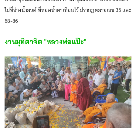
ไปที่อ่างน้ำมนต์ ที่หยดน้ำตาเทียนไว้ ปรากฏหมายเลข 35 และ
68-86
งานมุทิตาจิต "หลวงพ่อแป๊ะ"