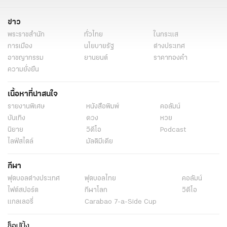
ข่าว
พระราชสำนัก
ทั่วไทย
ในกระแส
การเมือง
นโยบายรัฐ
ต่างประเทศ
อาชญากรรม
ยานยนต์
ราคาทองคำ
ความยั่งยืน
เนื้อหาที่น่าสนใจ
รายงานพิเศษ
หนังสือพิมพ์
คอลัมน์
บันเทิง
ดวง
หวย
นิยาย
วิดีโอ
Podcast
ไลฟ์สไตล์
มัลติมีเดีย
กีฬา
ฟุตบอลต่่างประเทศ
ฟุตบอลไทย
คอลัมน์
ไฟต์สปอร์ต
กีฬาโลก
วิดีโอ
แกลเลอรี่
Carabao 7-a-Side Cup
ช็อปปิ้ง