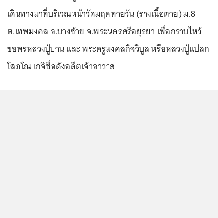
เดินทางมาที่บริเวณหน้าวัดมฤคทายวัน (รางเนื้อตาย) ม.8
ต.เทพมงคล อ.บางซ้าย จ.พระนครศรีอยุธยา เพื่อกราบไหว้
ขอพรหลวงปู่ปาน และ พระครูมงคลกิจวิบูล หรือหลวงปู่แปลก
โสภโณ เกจิชื่อดังอดีตเจ้าอาวาส
...