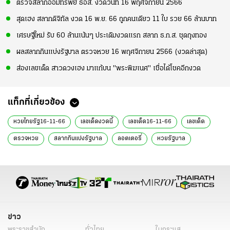
ตรวจสลากออมทรัพย์ ธอส. งวดวันที่ 16 พฤศจิกายน 2566
สุดเฮง สลากดิจิทัล งวด 16 พ.ย. 66 ถูกคนเดียว 11 ใบ รวย 66 ล้านบาท
เศรษฐีใหม่ รับ 60 ล้านเน้นๆ ประเดิมงวดแรก สลาก ธ.ก.ส. ชุดถุงทอง
ผลสลากกินแบ่งรัฐบาล ตรวจหวย 16 พฤศจิกายน 2566 (งวดล่าสุด)
ส่องเลขเด็ด สาวดวงเฮง มาแก้บน "พระพิฆเนศ" เชื่อได้โชคอีกงวด
แท็กที่เกี่ยวข้อง
หวยไทยรัฐ16-11-66
เลขเด็ดงวดนี้
เลขเด็ด16-11-66
เลขเด็ด
ตรวจหวย
สลากกินแบ่งรัฐบาล
ลอตเตอรี่
หวยรัฐบาล
เลขเด็ด 16 พ.ย. 66
หวย 16 พ.ย. 66
สถิติหวย 16 พฤศจิกายน
สถิติหวยออกวันพฤหัส
สถิติหวยย้อนหลัง
เจ้าแม่ตะเคียน
อาศรมฤาษีเณร
เลขเด็ดฤาษีเณร
ท้าวเวสสุวรรณ
หวย
ข่าว
พระราชสำนัก
ทั่วไทย
ในกระแส