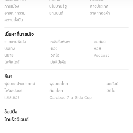
การเมือง
นโยบายรัฐ
ต่างประเทศ
อาชญากรรม
ยานยนต์
ราคาทองคำ
ความยั่งยืน
เนื้อหาที่น่าสนใจ
รายงานพิเศษ
หนังสือพิมพ์
คอลัมน์
บันเทิง
ดวง
หวย
นิยาย
วิดีโอ
Podcast
ไลฟ์สไตล์
มัลติมีเดีย
กีฬา
ฟุตบอลต่่างประเทศ
ฟุตบอลไทย
คอลัมน์
ไฟต์สปอร์ต
กีฬาโลก
วิดีโอ
แกลเลอรี่
Carabao 7-a-Side Cup
ช็อปปิ้ง
ไทยรัฐอีเวนต์