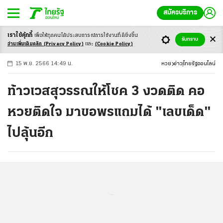
สมัครบริการ
เราใช้คุ้กกี้
เพื่อให้ทุกคนได้ประสบ
การณ์การใช้งานที่ดียิ่งขึ้น
+
ก
ก
-ก
รับทราบ
อ่านเพิ่มเติมคลิก
(Privacy Policy)
และ
(Cookie Policy)
15 พ.ย. 2566 14:49 น.
หวย
ข่าว
ไทยรัฐออนไลน์
ท้าวเวสสุวรรณให้โชค 3 งวดติด คอ
หวยติดใจ มาขอพรแถมได้ "เลขเด็ด"
ไปลุ้นอีก
...